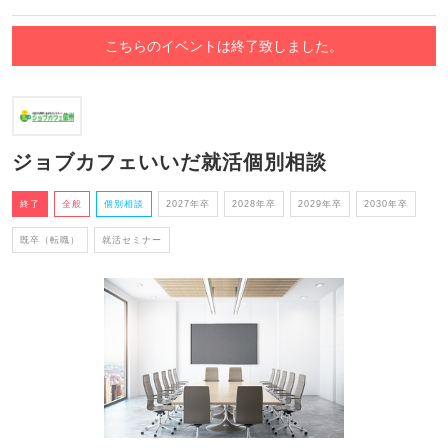
こちらのイベントは終了致しました。
ジョブカフェいいだ就活個別相談
終了
全般
個別相談
2027年卒
2028年卒
2029年卒
2030年卒
既卒（転職）
就活セミナー