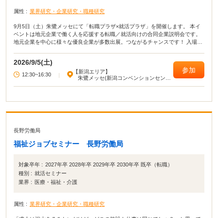
属性 :
業界研究・企業研究・職種研究
9月5日（土）朱鷺メッセにて「転職プラザ×就活プラザ」を開催します。 本イ
ベントは地元企業で働く人を応援する転職／就活向けの合同企業説明会です。
地元企業を中心に様々な優良企業が多数出展。つながるチャンスです！ 入場無
料・服装自由・履歴書不要ですのでお気軽にお越しください！
2026/9/5(土)
参加
【新潟エリア】
12:30~16:30
|
朱鷺メッセ(新潟コンベンションセンタ
ー)
長野労働局
福祉ジョブセミナー 長野労働局
対象卒年 :
2027年卒 2028年卒 2029年卒 2030年卒 既卒（転職）
種別 :
就活セミナー
業界 :
医療・福祉・介護
属性 :
業界研究・企業研究・職種研究