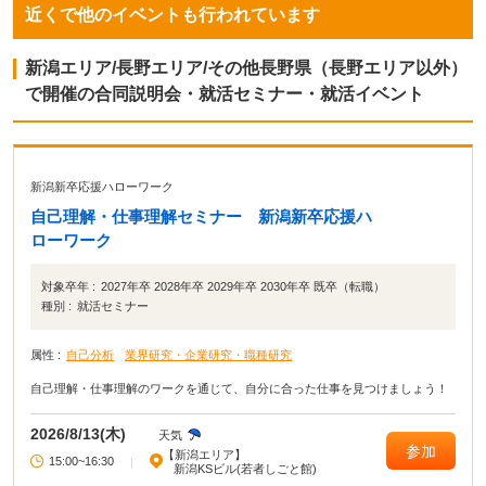
近くで他のイベントも行われています
新潟エリア/長野エリア/その他長野県（長野エリア以外）
で開催の合同説明会・就活セミナー・就活イベント
新潟新卒応援ハローワーク
自己理解・仕事理解セミナー 新潟新卒応援ハ
ローワーク
対象卒年 :
2027年卒 2028年卒 2029年卒 2030年卒 既卒（転職）
種別 :
就活セミナー
属性 :
自己分析
業界研究・企業研究・職種研究
自己理解・仕事理解のワークを通じて、自分に合った仕事を見つけましょう！
2026/8/13(木)
天気
参加
【新潟エリア】
15:00~16:30
|
新潟KSビル(若者しごと館)