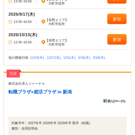
13:30~16:50
|
大町市役所
2026/9/17(木)
参加
【長野エリア】
13:30~16:50
|
大町市役所
2026/10/15(木)
参加
【長野エリア】
13:30~16:50
|
大町市役所
他の開催日程 :
11/19(木),
12/17(木),
1/21(木),
2/18(木),
3/18(木),
注目
株式会社求人ジャーナル
転職プラザ×就活プラザ in 新潟
対象卒年 :
2027年卒 2028年卒 2029年卒 既卒（転職）
種別 :
合同説明会