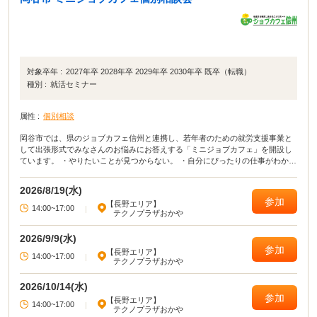
対象卒年 :
2027年卒 2028年卒 2029年卒 2030年卒 既卒（転職）
種別 :
就活セミナー
属性 :
個別相談
岡谷市では、県のジョブカフェ信州と連携し、若年者のための就労支援事業と
して出張形式でみなさんのお悩みにお答えする「ミニジョブカフェ」を開設し
ています。 ・やりたいことが見つからない。 ・自分にぴったりの仕事がわから
ない。 ・どんな仕事があるのか知りたい。 ・仕事に就きたい！見つけたい！
・この仕事について教えて！ ・就職ってしなきゃいけないの？
2026/8/19(水)
参加
【長野エリア】
14:00~17:00
|
テクノプラザおかや
2026/9/9(水)
参加
【長野エリア】
14:00~17:00
|
テクノプラザおかや
2026/10/14(水)
参加
【長野エリア】
14:00~17:00
|
テクノプラザおかや