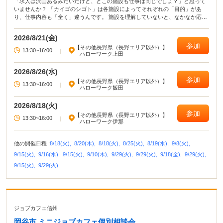
「求人は沢山あるみたいだけど、どこの施設も仕事は同じでしょ？」と思って
いませんか？ 「カイゴのシゴト」は各施設によってそれぞれの「目的」があ
り、仕事内容も「全く」違うんです。 施設を理解していないと、なかなか応募
も難しいですよね…。 そこで、介護の仕事を考えるときに必要なお話をさせて
いただきます。
2026/8/21(金)
参加
【その他長野県（長野エリア以外）】
13:30~16:00
|
ハローワーク上田
2026/8/26(水)
参加
【その他長野県（長野エリア以外）】
13:30~16:00
|
ハローワーク飯田
2026/8/18(火)
参加
【その他長野県（長野エリア以外）】
13:30~16:00
|
ハローワーク伊那
他の開催日程 :
8/18(火),
8/20(木),
8/18(火),
8/25(火),
8/19(水),
9/8(火),
9/15(火),
9/16(水),
9/15(火),
9/10(木),
9/29(火),
9/29(火),
9/18(金),
9/29(火),
9/15(火),
9/29(火),
ジョブカフェ信州
岡谷市 ミニジョブカフェ個別相談会