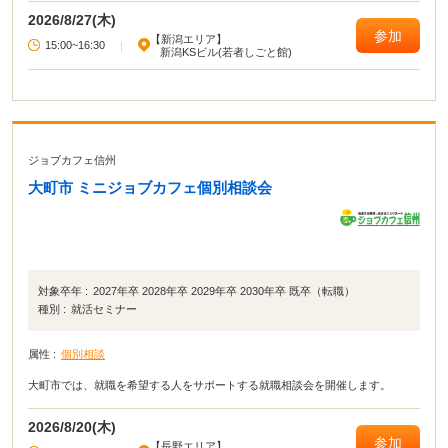
2026/8/27(木)
参加
【新潟エリア】
15:00~16:30
|
新潟KSビル(若者しごと館)
ジョブカフェ信州
大町市 ミニジョブカフェ個別相談会
対象卒年 :
2027年卒 2028年卒 2029年卒 2030年卒 既卒（転職）
種別 :
就活セミナー
属性 :
個別相談
大町市では、就職を希望する人をサポートする就職相談会を開催します。
2026/8/20(木)
参加
【長野エリア】