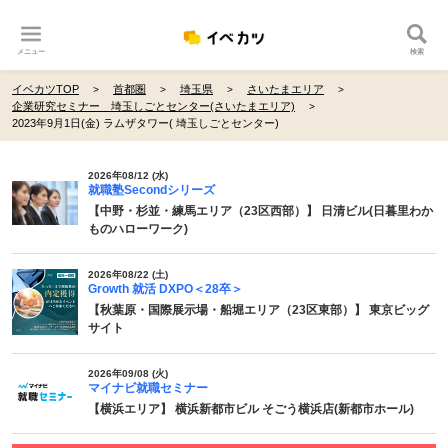
メニュー
検索
イベカツTOP
首都圏
埼玉県
さいたまエリア
企業研究セミナー 埼玉しごとセンター(さいたまエリア)
2023年9月1日(金) ラムザタワー( 埼玉しごとセンター)
2026年08/12 (水)
就職塾Secondシリーズ
【中野・杉並・練馬エリア（23区西部）】 日清ビル(日暮里わか
ものハローワーク)
2026年08/22 (土)
Growth 就活 DXPO＜28卒＞
【秋葉原・国際展示場・船堀エリア（23区東部）】 東京ビッグ
サイト
2026年09/08 (火)
マイナビ就職セミナー
【横浜エリア】 横浜新都市ビル そごう横浜店(新都市ホール)