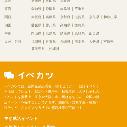
北陸
石川県
富山県
福井県
東海
愛知県
静岡県
岐阜県
三重県
関西
大阪府
兵庫県
京都府
滋賀県
奈良県
和歌山県
四国
愛媛県
香川県
高知県
徳島県
中国
岡山県
広島県
島根県
鳥取県
山口県
九州・沖縄
福岡県
佐賀県
長崎県
熊本県
大分県
宮崎県
鹿児島県
沖縄県
イベカツでは、合同企業説明会・就活セミナー・就活イベント
を掲載しています。就活生・既卒生・転職者向けのそれぞれの
イベントを掲載中。東京や大阪、名古屋はもちろん、全国の就
活イベントを探すことができます。開催地・対象学生・種類・
特徴など、さまざまな方法での横断検索が可能です。
主な就活イベント