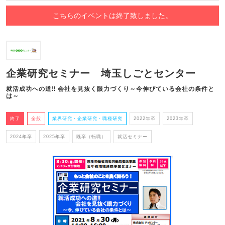
こちらのイベントは終了致しました。
企業研究セミナー 埼玉しごとセンター
就活成功への道‼ 会社を見抜く眼力づくり～今伸びている会社の条件と
は～
終了
全般
業界研究・企業研究・職種研究
2022年卒
2023年卒
2024年卒
2025年卒
既卒（転職）
就活セミナー