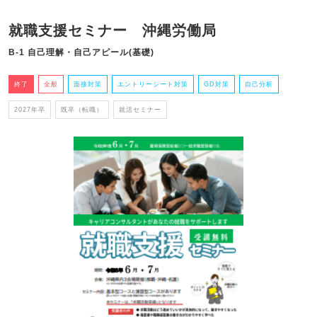
就職支援セミナー 沖縄労働局
B-1 自己理解・自己アピール(基礎)
終了
全般
面接対策
エントリーシート対策
GD対策
自己分析
2027年卒
既卒（転職）
就活セミナー