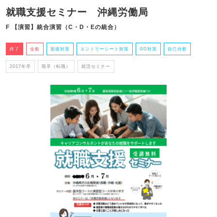
就職支援セミナー 沖縄労働局
F 【演習】統合演習（C・D・Eの統合）
終了
全般
面接対策
エントリーシート対策
GD対策
自己分析
2027年卒
既卒（転職）
就活セミナー