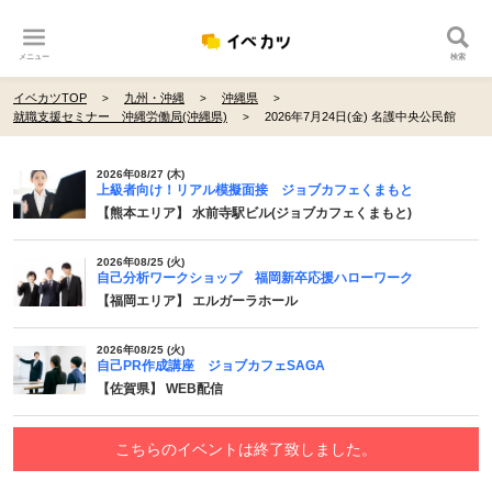
メニュー
検索
イベカツTOP
九州・沖縄
沖縄県
就職支援セミナー 沖縄労働局(沖縄県)
2026年7月24日(金) 名護中央公民館
2026年08/27 (木)
上級者向け！リアル模擬面接 ジョブカフェくまもと
【熊本エリア】 水前寺駅ビル(ジョブカフェくまもと)
2026年08/25 (火)
自己分析ワークショップ 福岡新卒応援ハローワーク
【福岡エリア】 エルガーラホール
2026年08/25 (火)
自己PR作成講座 ジョブカフェSAGA
【佐賀県】 WEB配信
こちらのイベントは終了致しました。