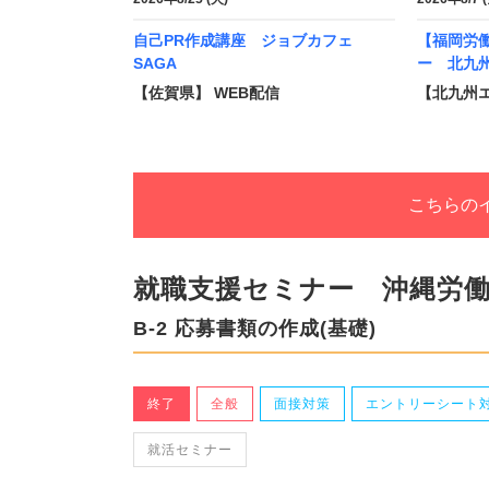
自己PR作成講座 ジョブカフェ
【福岡労
SAGA
ー 北九
【佐賀県】 WEB配信
【北九州
こちらの
就職支援セミナー 沖縄労
B-2 応募書類の作成(基礎)
終了
全般
面接対策
エントリーシート
就活セミナー