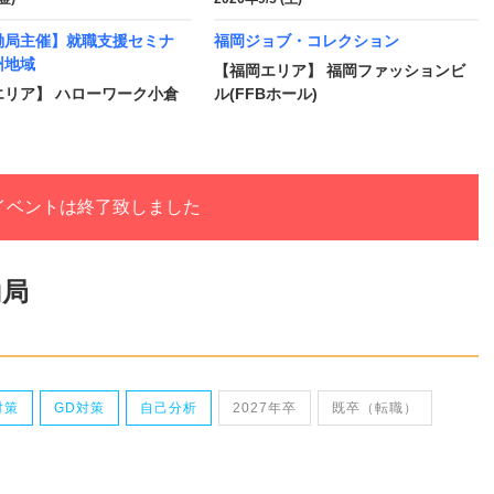
働局主催】就職支援セミナ
福岡ジョブ・コレクション
州地域
【福岡エリア】 福岡ファッションビ
エリア】 ハローワーク小倉
ル(FFBホール)
イベントは終了致しました
働局
対策
GD対策
自己分析
2027年卒
既卒（転職）