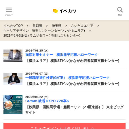
メニュー
検索
イベカツTOP
首都圏
埼玉県
さいたまエリア
キャリアデザイン 埼玉しごとセンター(さいたまエリア)
2021年8月6日(金) ラムザタワー( 埼玉しごとセンター)
2026年08/25 (火)
面接対策セミナー 横浜新卒応援ハローワーク
【横浜エリア】 横浜STビル(かながわ若者就職支援センター)
2026年08/07 (金)
一般職業適性検査(GATB) 横浜新卒応援ハローワーク
【横浜エリア】 横浜STビル(かながわ若者就職支援センター)
2026年08/22 (土)
Growth 就活 DXPO＜28卒＞
【秋葉原・国際展示場・船堀エリア（23区東部）】 東京ビッグ
サイト
こちらのイベントは終了致しました。