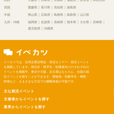
関西
大阪府
兵庫県
京都府
滋賀県
奈良県
和歌山県
四国
愛媛県
香川県
高知県
徳島県
中国
岡山県
広島県
島根県
鳥取県
山口県
九州・沖縄
福岡県
佐賀県
長崎県
熊本県
大分県
宮崎県
鹿児島県
沖縄県
イベカツでは、合同企業説明会・就活セミナー・就活イベント
を掲載しています。就活生・既卒生・転職者向けのそれぞれの
イベントを掲載中。東京や大阪、名古屋はもちろん、全国の就
活イベントを探すことができます。開催地・対象学生・種類・
特徴など、さまざまな方法での横断検索が可能です。
主な就活イベント
主催者からイベントを探す
業界からイベントを探す