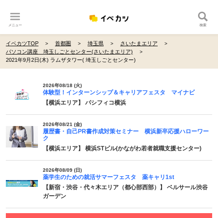
メニュー
検索
イベカツTOP
首都圏
埼玉県
さいたまエリア
パソコン講座 埼玉しごとセンター(さいたまエリア)
2021年9月2日(木) ラムザタワー( 埼玉しごとセンター)
2026年08/18 (火)
体験型！インターンシップ＆キャリアフェスタ マイナビ
【横浜エリア】 パシフィコ横浜
2026年08/21 (金)
履歴書・自己PR書作成対策セミナー 横浜新卒応援ハローワー
ク
【横浜エリア】 横浜STビル(かながわ若者就職支援センター)
2026年08/09 (日)
薬学生のための就活サマーフェスタ 薬キャリ1st
【新宿・渋谷・代々木エリア（都心部西部）】 ベルサール渋谷
ガーデン