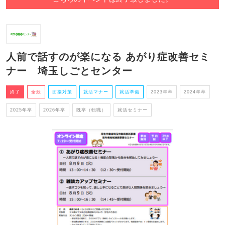
人前で話すのが楽になる あがり症改善セミ
ナー 埼玉しごとセンター
終了
全般
面接対策
就活マナー
就活準備
2023年卒
2024年卒
2025年卒
2026年卒
既卒（転職）
就活セミナー