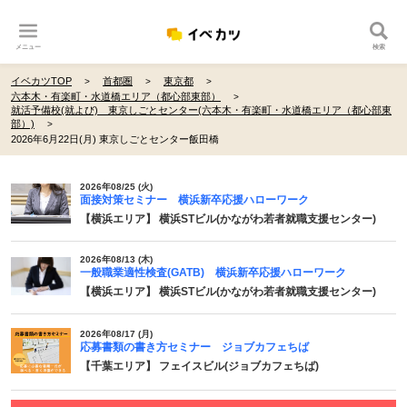
メニュー
検索
イベカツTOP
首都圏
東京都
六本木・有楽町・水道橋エリア（都心部東部）
就活予備校(就よび) 東京しごとセンター(六本木・有楽町・水道橋エリア（都心部東
部）)
2026年6月22日(月) 東京しごとセンター飯田橋
2026年08/25 (火)
面接対策セミナー 横浜新卒応援ハローワーク
【横浜エリア】 横浜STビル(かながわ若者就職支援センター)
2026年08/13 (木)
一般職業適性検査(GATB) 横浜新卒応援ハローワーク
【横浜エリア】 横浜STビル(かながわ若者就職支援センター)
2026年08/17 (月)
応募書類の書き方セミナー ジョブカフェちば
【千葉エリア】 フェイスビル(ジョブカフェちば)