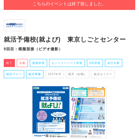
こちらのイベントは終了致しました。
就活予備校(就よび) 東京しごとセンター
9回目：模擬面接（ビデオ撮影）
終了
全般
面接対策
エントリーシート対策
GD対策
自己分析
就活マナー
就活準備
2027年卒
既卒（転職）
就活セミナー