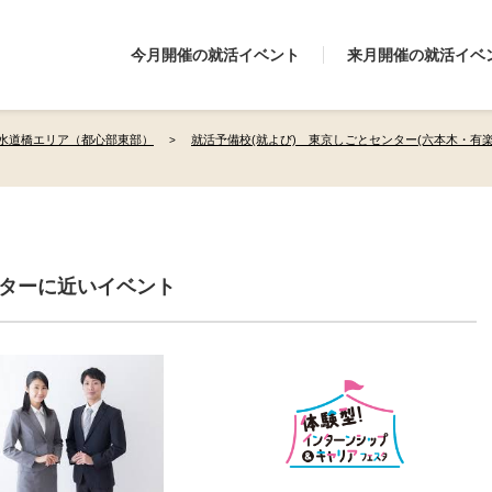
今月開催の就活イベント
来月開催の就活イベ
水道橋エリア（都心部東部）
就活予備校(就よび) 東京しごとセンター(六本木・有
ンターに近いイベント