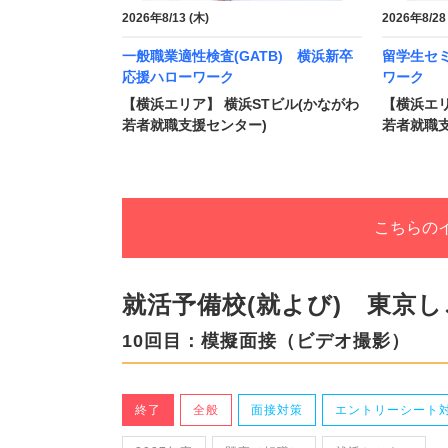
2026年8/13 (木)
2026年8/28
一般職業適性検査(GATB) 横浜新卒
留学生セ
応援ハローワーク
ワーク
【横浜エリア】 横浜STビル(かながわ
【横浜エリ
若者就職支援センター)
若者就職支
こちらの
就活予備校(就よび) 東京
10回目：模擬面接（ビデオ撮影）
終了
全般
面接対策
エントリーシート