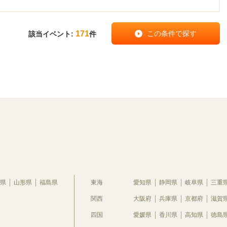
171
該当イベント:
件
県
山形県
福島県
東海
愛知県
静岡県
岐阜県
三重
関西
大阪府
兵庫県
京都府
滋賀
四国
愛媛県
香川県
高知県
徳島