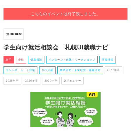
こちらのイベントは終了致しました。
学生向け就活相談会 札幌UI就職ナビ
終了
全般
個別相談
インターン・体験・ワークショップ
面接対策
エントリーシート対策
自己分析
業界研究・企業研究・職種研究
2027年卒
2028年卒
2029年卒
2030年卒
就活セミナー