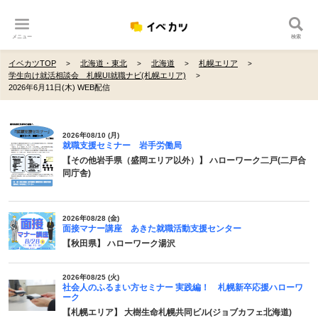
メニュー
検索
イベカツTOP
北海道・東北
北海道
札幌エリア
学生向け就活相談会 札幌UI就職ナビ(札幌エリア)
2026年6月11日(木) WEB配信
2026年08/10 (月)
就職支援セミナー 岩手労働局
【その他岩手県（盛岡エリア以外）】 ハローワーク二戸(二戸合
同庁舎)
2026年08/28 (金)
面接マナー講座 あきた就職活動支援センター
【秋田県】 ハローワーク湯沢
2026年08/25 (火)
社会人のふるまい方セミナー 実践編！ 札幌新卒応援ハローワ
ーク
【札幌エリア】 大樹生命札幌共同ビル(ジョブカフェ北海道)