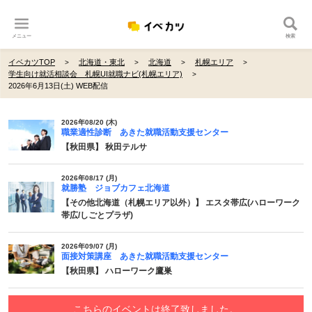
メニュー
検索
イベカツTOP
北海道・東北
北海道
札幌エリア
学生向け就活相談会 札幌UI就職ナビ(札幌エリア)
2026年6月13日(土) WEB配信
2026年08/20 (木)
職業適性診断 あきた就職活動支援センター
【秋田県】 秋田テルサ
2026年08/17 (月)
就勝塾 ジョブカフェ北海道
【その他北海道（札幌エリア以外）】 エスタ帯広(ハローワーク
帯広/しごとプラザ)
2026年09/07 (月)
面接対策講座 あきた就職活動支援センター
【秋田県】 ハローワーク鷹巣
こちらのイベントは終了致しました。