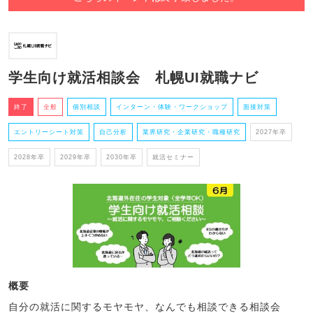
学生向け就活相談会 札幌UI就職ナビ
終了
全般
個別相談
インターン・体験・ワークショップ
面接対策
エントリーシート対策
自己分析
業界研究・企業研究・職種研究
2027年卒
2028年卒
2029年卒
2030年卒
就活セミナー
概要
自分の就活に関するモヤモヤ、なんでも相談できる相談会