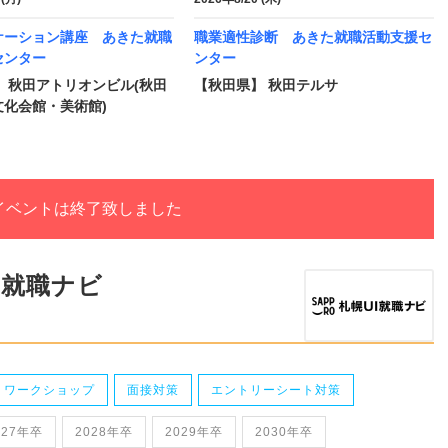
ケーション講座 あきた就職
職業適性診断 あきた就職活動支援セ
センター
ンター
 秋田アトリオンビル(秋田
【秋田県】 秋田テルサ
文化会館・美術館)
イベントは終了致しました
I就職ナビ
・ワークショップ
面接対策
エントリーシート対策
027年卒
2028年卒
2029年卒
2030年卒