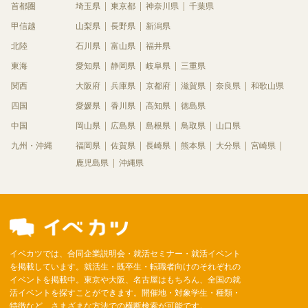
首都圏
埼玉県
東京都
神奈川県
千葉県
甲信越
山梨県
長野県
新潟県
北陸
石川県
富山県
福井県
東海
愛知県
静岡県
岐阜県
三重県
関西
大阪府
兵庫県
京都府
滋賀県
奈良県
和歌山県
四国
愛媛県
香川県
高知県
徳島県
中国
岡山県
広島県
島根県
鳥取県
山口県
九州・沖縄
福岡県
佐賀県
長崎県
熊本県
大分県
宮崎県
鹿児島県
沖縄県
イベカツでは、合同企業説明会・就活セミナー・就活イベント
を掲載しています。就活生・既卒生・転職者向けのそれぞれの
イベントを掲載中。東京や大阪、名古屋はもちろん、全国の就
活イベントを探すことができます。開催地・対象学生・種類・
特徴など、さまざまな方法での横断検索が可能です。