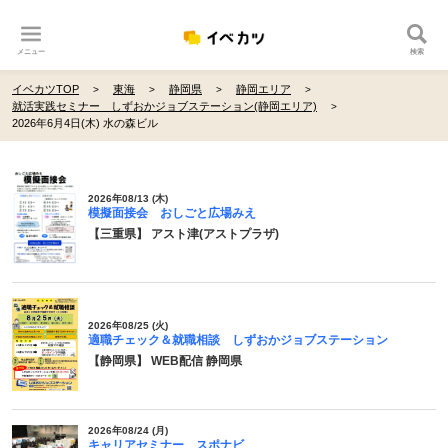
メニュー
検索
イベカツTOP
東海
静岡県
静岡エリア
就活実践セミナー しずおかジョブステーション(静岡エリア)
2026年6月4日(木) 水の森ビル
2026年08/13 (木)
模擬面接会 おしごと広場みえ
【三重県】 アスト津(アストプラザ)
2026年08/25 (火)
適職チェック＆就職相談 しずおかジョブステーション
【静岡県】 WEB配信 静岡県
2026年08/24 (月)
キャリアセミナー スポナビ