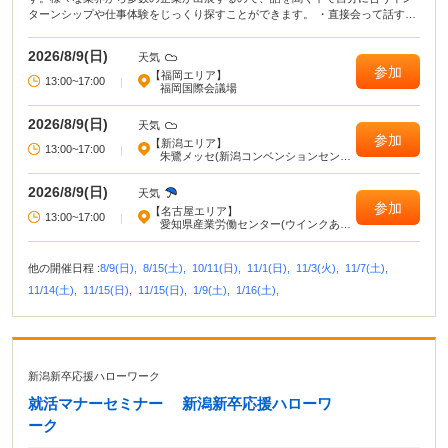
ターンシップや仕事体験をじっくり探すことができます。 ・直接会って話すこ
とで業界や企業の理解がより深まる！ ・疑問点・不明点をその場で解決でき
る！ ・周囲の学生の雰囲気が分かり意識が高まる！
2026/8/9(日)
天気
参加
【福岡エリア】
13:00~17:00
|
福岡国際会議場
2026/8/9(日)
天気
参加
【新潟エリア】
13:00~17:00
|
朱鷺メッセ(新潟コンベンションセンタ
ー)
2026/8/9(日)
天気
参加
【名古屋エリア】
13:00~17:00
|
愛知県産業労働センター(ウインクあい
ち)
他の開催日程 :
8/9(日),
8/15(土),
10/11(日),
11/1(日),
11/3(火),
11/7(土),
11/14(土),
11/15(日),
11/15(日),
1/9(土),
1/16(土),
新潟新卒応援ハローワーク
就活マナーセミナー 新潟新卒応援ハローワ
ーク