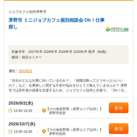
ジョブカフェ信州
/
茅野市
茅野市 ミニジョブカフェ個別相談会 Oh！仕事
探し
対象卒年 :
2027年卒 2028年卒 2029年卒 2030年卒 既卒（転職）
種別 :
就活セミナー
属性 :
個別相談
「自分がどんな仕事に向いているのか？」「就職活動ってどうやったらいい
の？」など、仕事探しに関する不安や悩みをひとりで抱えていませんか？ 茅野
市では若年者の就業を支援するため、ジョブカフェ信州と共催で、「Oh！仕事
探し」ヤングサポート事業と称して、月1回若者向けのキャリア・コンサルティ
ングを開催しています。 専門のキャリア・コンサルタントがあなたの仕事探し
2026/9/2(水)
をサポートいたします。 相談は個室で行い秘密は厳守いたしますので安心して
参加
【その他長野県（長野エリア以外）】
ご相談ください。 相談日は月1回ありますので、1回で解決しなければまた次回
13:30~16:30
|
茅野市役所
ご利用になれます。
2026/10/7(水)
参加
【その他長野県（長野エリア以外）】
13:30~16:30
|
茅野市役所