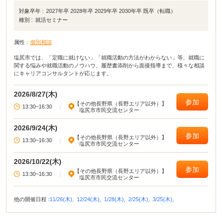
対象卒年 :
2027年卒 2028年卒 2029年卒 2030年卒 既卒（転職）
種別 :
就活セミナー
属性 :
個別相談
塩尻市では、「定職に就けない」「就職活動の方法がわからない」等、就職に
関する悩みや就職活動のノウハウ、履歴書添削から面接指導まで、様々な相談
にキャリアコンサルタントが応じます。
2026/8/27(木)
参加
【その他長野県（長野エリア以外）】
13:30~16:30
|
塩尻市市民交流センター
2026/9/24(木)
参加
【その他長野県（長野エリア以外）】
13:30~16:30
|
塩尻市市民交流センター
2026/10/22(木)
参加
【その他長野県（長野エリア以外）】
13:30~16:30
|
塩尻市市民交流センター
他の開催日程 :
11/26(木),
12/24(木),
1/28(木),
2/25(木),
3/25(木),