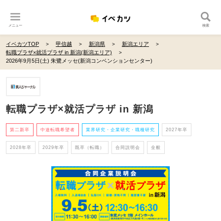
メニュー
検索
イベカツTOP
甲信越
新潟県
新潟エリア
転職プラザ×就活プラザ in 新潟(新潟エリア)
2026年9月5日(土) 朱鷺メッセ(新潟コンベンションセンター)
転職プラザ×就活プラザ in 新潟
第二新卒
中途転職希望者
業界研究・企業研究・職種研究
2027年卒
2028年卒
2029年卒
既卒（転職）
合同説明会
全般