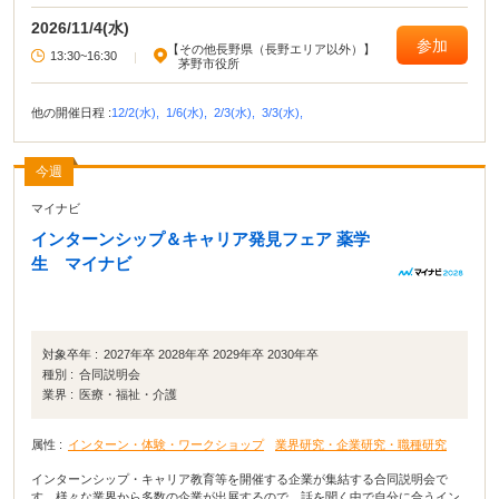
2026/11/4(水)
参加
【その他長野県（長野エリア以外）】
13:30~16:30
|
茅野市役所
他の開催日程 :
12/2(水),
1/6(水),
2/3(水),
3/3(水),
今週
マイナビ
インターンシップ＆キャリア発見フェア 薬学
生 マイナビ
対象卒年 :
2027年卒 2028年卒 2029年卒 2030年卒
種別 :
合同説明会
業界 :
医療・福祉・介護
属性 :
インターン・体験・ワークショップ
業界研究・企業研究・職種研究
インターンシップ・キャリア教育等を開催する企業が集結する合同説明会で
す。様々な業界から多数の企業が出展するので、話を聞く中で自分に合うイン