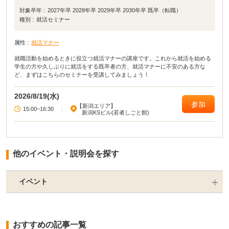
対象卒年 :
2027年卒 2028年卒 2029年卒 2030年卒 既卒（転職）
種別 :
就活セミナー
属性 :
就活マナー
就職活動を始めるときに役立つ就活マナーの講座です。これから就活を始める
学生の方や久しぶりに就活をする既卒者の方、就活マナーに不安のある方な
ど、まずはこちらのセミナーを受講してみましょう！
2026/8/19(水)
参加
【新潟エリア】
15:00~16:30
|
新潟KSビル(若者しごと館)
他のイベント・説明会を探す
イベント
おすすめの記事一覧