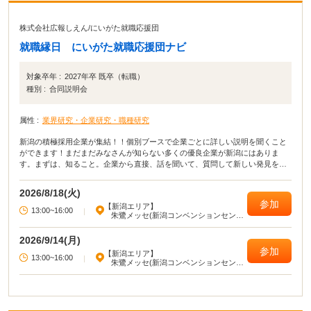
株式会社広報しえん
/
にいがた就職応援団
就職縁日 にいがた就職応援団ナビ
対象卒年 :
2027年卒 既卒（転職）
種別 :
合同説明会
属性 :
業界研究・企業研究・職種研究
新潟の積極採用企業が集結！！個別ブースで企業ごとに詳しい説明を聞くこと
ができます！まだまだみなさんが知らない多くの優良企業が新潟にはありま
す。まずは、知ること。企業から直接、話を聞いて、質問して新しい発見を積
み上げていきましょう！
2026/8/18(火)
参加
【新潟エリア】
13:00~16:00
|
朱鷺メッセ(新潟コンベンションセンタ
ー)
2026/9/14(月)
参加
【新潟エリア】
13:00~16:00
|
朱鷺メッセ(新潟コンベンションセンタ
ー)