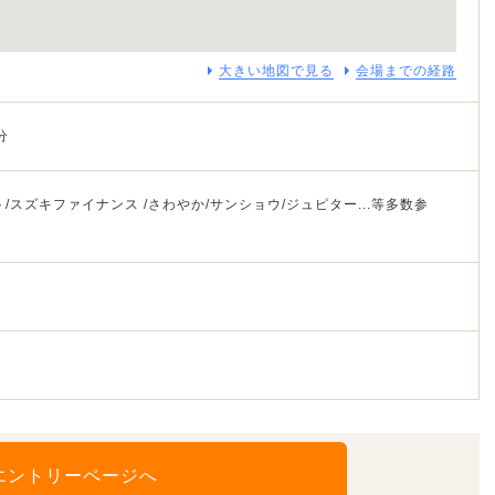
大きい地図で見る
会場までの経路
分
/スズキファイナンス /さわやか/サンショウ/ジュピター...等多数参
エントリーページへ