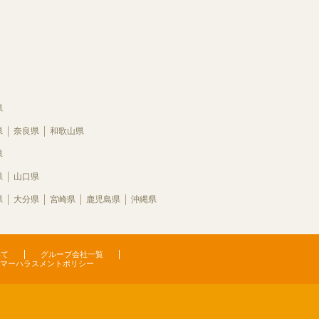
県
県
奈良県
和歌山県
県
県
山口県
県
大分県
宮崎県
鹿児島県
沖縄県
いて
グループ会社一覧
マーハラスメントポリシー