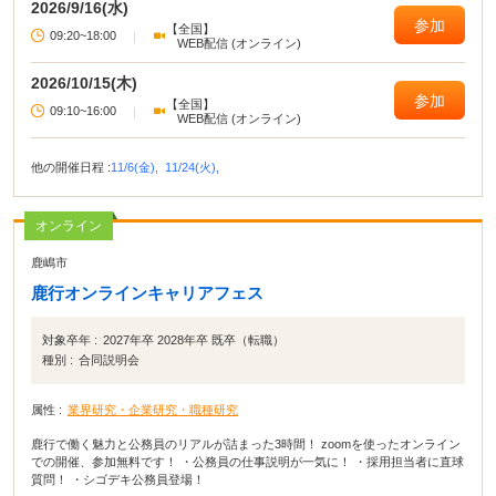
2026/9/16(水)
参加
【全国】
09:20~18:00
|
WEB配信 (オンライン)
2026/10/15(木)
参加
【全国】
09:10~16:00
|
WEB配信 (オンライン)
他の開催日程 :
11/6(金),
11/24(火),
オンライン
鹿嶋市
鹿行オンラインキャリアフェス
対象卒年 :
2027年卒 2028年卒 既卒（転職）
種別 :
合同説明会
属性 :
業界研究・企業研究・職種研究
鹿行で働く魅力と公務員のリアルが詰まった3時間！ zoomを使ったオンライン
での開催、参加無料です！ ・公務員の仕事説明が一気に！ ・採用担当者に直球
質問！ ・シゴデキ公務員登場！