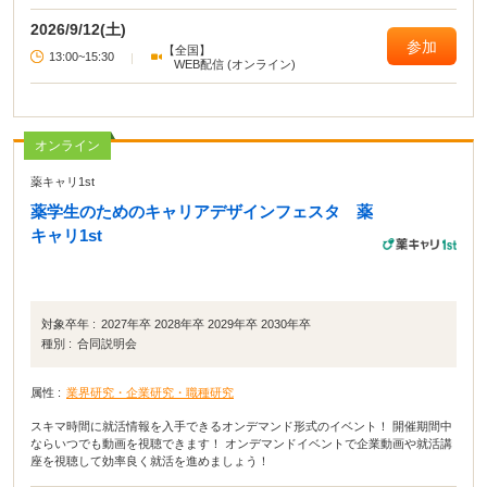
2026/9/12(土)
参加
【全国】
13:00~15:30
|
WEB配信 (オンライン)
オンライン
薬キャリ1st
薬学生のためのキャリアデザインフェスタ 薬
キャリ1st
対象卒年 :
2027年卒 2028年卒 2029年卒 2030年卒
種別 :
合同説明会
属性 :
業界研究・企業研究・職種研究
スキマ時間に就活情報を入手できるオンデマンド形式のイベント！ 開催期間中
ならいつでも動画を視聴できます！ オンデマンドイベントで企業動画や就活講
座を視聴して効率良く就活を進めましょう！