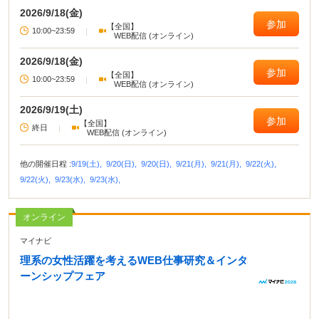
2026/9/18(金)
参加
【全国】
10:00~23:59
|
WEB配信 (オンライン)
2026/9/18(金)
参加
【全国】
10:00~23:59
|
WEB配信 (オンライン)
2026/9/19(土)
参加
【全国】
終日
|
WEB配信 (オンライン)
他の開催日程 :
9/19(土),
9/20(日),
9/20(日),
9/21(月),
9/21(月),
9/22(火),
9/22(火),
9/23(水),
9/23(水),
オンライン
マイナビ
理系の女性活躍を考えるWEB仕事研究＆インタ
ーンシップフェア