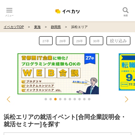
メニュー
検索
イベカツTOP
東海
静岡県
浜松エリア
絞り込み
27卒
28卒
29卒
30卒
浜松エリアの就活イベント[合同企業説明会・
就活セミナー]を探す