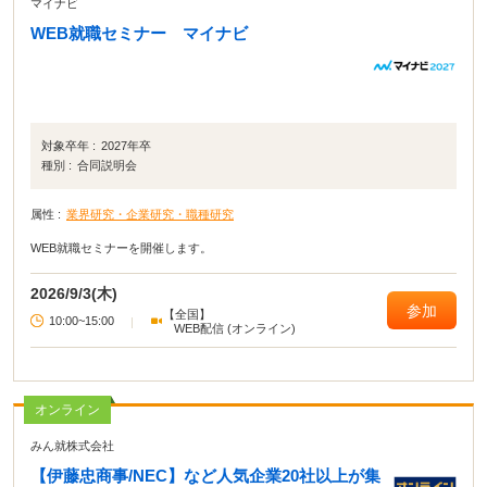
マイナビ
WEB就職セミナー マイナビ
対象卒年 :
2027年卒
種別 :
合同説明会
属性 :
業界研究・企業研究・職種研究
WEB就職セミナーを開催します。
2026/9/3(木)
参加
【全国】
10:00~15:00
|
WEB配信 (オンライン)
オンライン
みん就株式会社
【伊藤忠商事/NEC】など人気企業20社以上が集