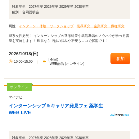
対象卒年 :
2027年卒 2028年卒 2029年卒 2030年卒
種別 :
合同説明会
属性 :
インターン・体験・ワークショップ
業界研究・企業研究・職種研究
理系女性必見！ インターンシップの選考対策や就活準備のノウハウが学べる講
座を実施します！ 理系ならではの悩みや不安もココで解消です！
2026/10/18(日)
参加
【全国】
10:00~15:00
|
WEB配信 (オンライン)
オンライン
マイナビ
インターンシップ＆キャリア発見フェ 薬学生
WEB LIVE
対象卒年 :
2027年卒 2028年卒 2029年卒 2030年卒