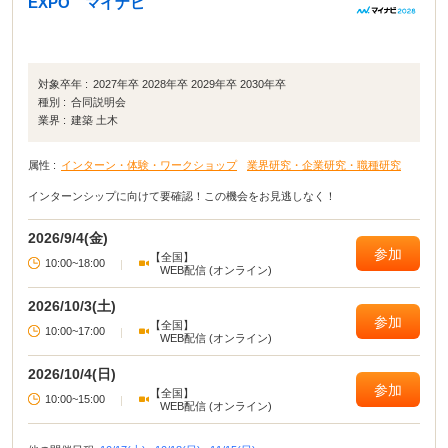
EXPO マイナビ
対象卒年 :
2027年卒 2028年卒 2029年卒 2030年卒
種別 :
合同説明会
業界 :
建築 土木
属性 :
インターン・体験・ワークショップ
業界研究・企業研究・職種研究
インターンシップに向けて要確認！この機会をお見逃しなく！
2026/9/4(金)
参加
【全国】
10:00~18:00
|
WEB配信 (オンライン)
2026/10/3(土)
参加
【全国】
10:00~17:00
|
WEB配信 (オンライン)
2026/10/4(日)
参加
【全国】
10:00~15:00
|
WEB配信 (オンライン)