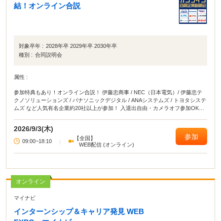
結！オンライン合説
対象卒年 :
2028年卒 2029年卒 2030年卒
種別 :
合同説明会
属性 :
参加特典もあり！オンライン合説！ 伊藤忠商事 / NEC（日本電気）/ 伊藤忠テ
クノソリューションズ / パナソニックデジタル / ANAシステムズ / トヨタシステ
ムズ など人気有名企業約20社以上が参加！ 入退出自由・カメラオフ参加OKな
ので、YouTube感覚で気軽に参加できるのも魅力です。 ・5社視聴&アンケート
回答でAmazonギフト500円分プレゼント・チャットで企業に質問できる 自宅か
2026/9/3(木)
ら！移動中に！バイトや授業のスキマ時間に参加するだけで、周りと差がつく
参加
【全国】
就活イベントです！
09:00~18:10
|
WEB配信 (オンライン)
オンライン
マイナビ
インターンシップ＆キャリア発見 WEB