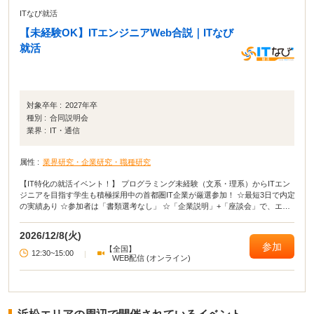
ITなび就活
【未経験OK】ITエンジニアWeb合説｜ITなび
就活
対象卒年 :
2027年卒
種別 :
合同説明会
業界 :
IT・通信
属性 :
業界研究・企業研究・職種研究
【IT特化の就活イベント！】 プログラミング未経験（文系・理系）からITエン
ジニアを目指す学生も積極採用中の首都圏IT企業が厳選参加！ ☆最短3日で内定
の実績あり ☆参加者は「書類選考なし」 ☆「企業説明」+「座談会」で、エン
ジニアや人事と直接話せる！
2026/12/8(火)
参加
【全国】
12:30~15:00
|
WEB配信 (オンライン)