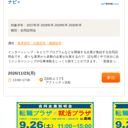
ナビ＞
対象卒年 :
2027年卒 2028年卒 2029年卒 2030年卒
種別 :
合同説明会
属性 :
業界研究・企業研究・職種研究
インターンシップ・キャリアプログラムなどを開催する企業が集結する合同説
明会です。 様々な業界から多数の企業が出展するので、話を聞く中で自分に合
うインターンシップや仕事体験をじっくり探すことができます。 ・直接会って
話すことで業界や企業の理解がより深まる！ ・疑問点・不明点をその場で解決
できる！ ・周囲の学生の雰囲気が分かり意識が高まる！
2026/11/23(月)
参加
【浜松エリア】
13:00~17:00
|
アクトシティ浜松