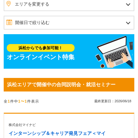
エリアを変更する
静岡エリア
その他静岡県（静岡、浜松エリア以外）
北海道・東北
北海道
青森県
岩手県
秋田県
宮城県
山形県
福島県
北関東
茨城県
栃木県
群馬県
首都圏
埼玉県
東京都
神奈川県
千葉県
甲信越
山梨県
長野県
新潟県
北陸
石川県
富山県
福井県
東海
愛知県
静岡県
岐阜県
三重県
関西
大阪府
兵庫県
京都府
滋賀県
奈良県
和歌山県
四国
愛媛県
香川県
高知県
徳島県
中国
岡山県
広島県
島根県
鳥取県
山口県
九州・沖縄
福岡県
佐賀県
長崎県
熊本県
大分県
宮崎県
鹿児島県
沖縄県
全国のエリアから探す
開催日で絞り込む
2026年8月
7月
9月
日
月
火
水
木
金
土
浜松からでも参加可能！
1
オンラインイベント特集
2
3
4
5
6
7
8
9
10
11
12
13
14
15
浜松エリアで開催中の合同説明会・就活セミナー
16
17
18
19
20
21
22
23
24
25
26
27
28
29
全
1
件中
1〜1
件表示
最終更新日：2026/06/18
30
31
株式会社マイナビ
インターンシップ＆キャリア発見フェア＜マイ