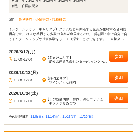
対象卒年 :
2027年卒 2028年卒 2029年卒 2030年卒
種別 :
合同説明会
属性 :
業界研究・企業研究・職種研究
インターンシップ・キャリアプログラムなどを開催する企業が集結する合同説
明会です。 様々な業界から多数の企業が出展するので、話を聞く中で自分に合
うインターンシップや仕事体験をじっくり探すことができます。 ・直接会って
話すことで業界や企業の理解がより深まる！ ・疑問点・不明点をその場で解決
できる！ ・周囲の学生の雰囲気が分かり意識が高まる！
2026/8/17(月)
参加
【名古屋エリア】
13:00~17:00
|
愛知県産業労働センター(ウインクあい
ち)
2026/10/12(月)
参加
【静岡エリア】
13:00~17:00
|
ツインメッセ静岡
2026/10/24(土)
参加
【その他静岡県（静岡、浜松エリア以
13:00~17:00
|
外）】
キラメッセぬまづ
他の開催日程 :
11/8(日),
11/14(土),
11/23(月),
11/29(日),