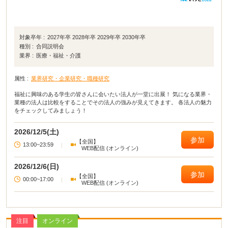
対象卒年 :
2027年卒 2028年卒 2029年卒 2030年卒
種別 :
合同説明会
業界 :
医療・福祉・介護
属性 :
業界研究・企業研究・職種研究
福祉に興味のある学生の皆さんに会いたい法人が一堂に出展！ 気になる業界・
業種の法人は比較をすることでその法人の強みが見えてきます。 各法人の魅力
をチェックしてみましょう！
2026/12/5(土)
参加
【全国】
13:00~23:59
|
WEB配信 (オンライン)
2026/12/6(日)
参加
【全国】
00:00~17:00
|
WEB配信 (オンライン)
注目
オンライン