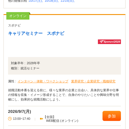
他の開催日程 :
10/17(土),
10/18(日),
11/15(日),
オンライン
スポナビ
キャリアセミナー スポナビ
対象卒年 :
2028年卒
種別 :
就活セミナー
属性 :
インターン・体験・ワークショップ
業界研究・企業研究・職種研究
就職活動本番を迎える前に、様々な業界の企業と出会い、具体的な業界や仕事
の情報を収集・イメージ形成することで、自身のやりたいことや興味分野を明
確にし、効果的な就職活動にしよう。
2026/9/7(月)
参加
【全国】
13:00~17:40
|
WEB配信 (オンライン)