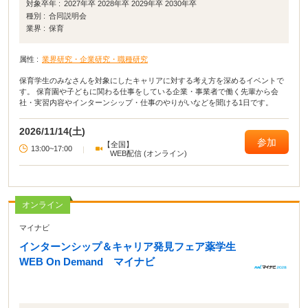
対象卒年 :
2027年卒 2028年卒 2029年卒 2030年卒
種別 :
合同説明会
業界 :
保育
属性 :
業界研究・企業研究・職種研究
保育学生のみなさんを対象にしたキャリアに対する考え方を深めるイベントで
す。 保育園や子どもに関わる仕事をしている企業・事業者で働く先輩から会
社・実習内容やインターンシップ・仕事のやりがいなどを聞ける1日です。
2026/11/14(土)
参加
【全国】
13:00~17:00
|
WEB配信 (オンライン)
オンライン
マイナビ
インターンシップ＆キャリア発見フェア薬学生
WEB On Demand マイナビ