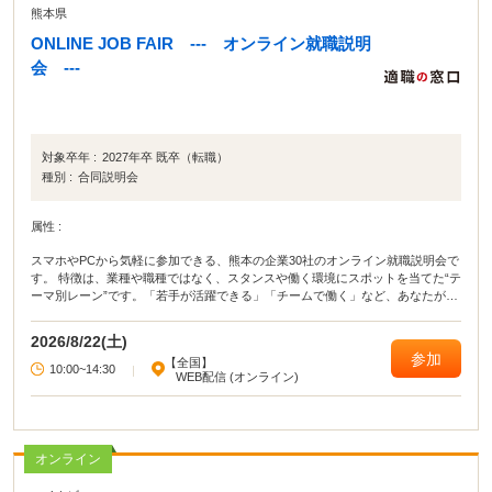
熊本県
ONLINE JOB FAIR --- オンライン就職説明
会 ---
対象卒年 :
2027年卒 既卒（転職）
種別 :
合同説明会
属性 :
スマホやPCから気軽に参加できる、熊本の企業30社のオンライン就職説明会で
す。 特徴は、業種や職種ではなく、スタンスや働く環境にスポットを当てた“テ
ーマ別レーン”です。「若手が活躍できる」「チームで働く」など、あなたが大
切にしたい軸で企業を探せます。 「自分に合う企業がまだわからない」という
方も大歓迎。 あなたらしく働ける企業との出会いを見つけてみませんか？
2026/8/22(土)
参加
【全国】
10:00~14:30
|
WEB配信 (オンライン)
オンライン