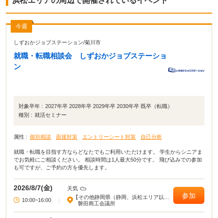
浜松エリアの周辺で開催されているイベント
今週
しずおかジョブステーション
/
菊川市
就職・転職相談会 しずおかジョブステーショ
ン
対象卒年 :
2027年卒 2028年卒 2029年卒 2030年卒 既卒（転職）
種別 :
就活セミナー
属性 :
個別相談
面接対策
エントリーシート対策
自己分析
就職・転職を目指す方ならどなたでもご利用いただけます。 学生からシニアま
でお気軽にご相談ください。 相談時間は1人最大50分です。 飛び込みでの参加
も可ですが、ご予約の方を優先します。
2026/8/7(金)
天気
参加
【その他静岡県（静岡、浜松エリア以
10:00~16:00
|
外）】
磐田商工会議所