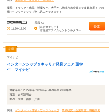
属性 :
業界研究・企業研究・職種研究
薬局・ドラック・病院・製薬など、大手から地域密着企業まで多数出展！ その
場でインターンシップ申し込みができます！
2026/8/8(土)
天気
参加
【名古屋エリア】
11:20~18:00
|
名古屋プライムセントラルタワー
今週
マイナビ
インターンシップ＆キャリア発見フェア 薬学
生 マイナビ
対象卒年 :
2027年卒 2028年卒 2029年卒 2030年卒
種別 :
合同説明会
業界 :
医療・福祉・介護
属性 :
インターン・体験・ワークショップ
業界研究・企業研究・職種研究