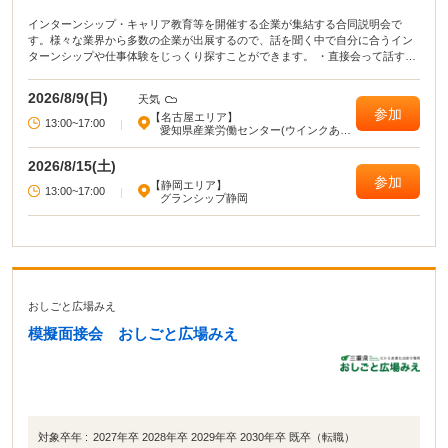
インターンシップ・キャリア教育等を開催する企業が集結する合同説明会で
す。様々な業界から多数の企業が出展するので、話を聞く中で自分に合うイン
ターンシップや仕事体験をじっくり探すことができます。 ・直接会って話すこ
とで業界や企業の理解がより深まる！ ・疑問点・不明点をその場で解決でき
る！ ・周囲の学生の雰囲気が分かり意識が高まる！
2026/8/9(日)
天気
参加
【名古屋エリア】
13:00~17:00
|
愛知県産業労働センター(ウインクあい
ち)
2026/8/15(土)
参加
【静岡エリア】
13:00~17:00
|
グランシップ静岡
おしごと広場みえ
模擬面接会 おしごと広場みえ
対象卒年 :
2027年卒 2028年卒 2029年卒 2030年卒 既卒（転職）