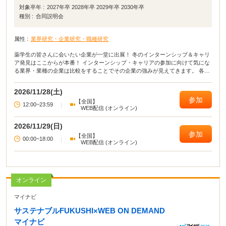
対象卒年 :
2027年卒 2028年卒 2029年卒 2030年卒
種別 :
合同説明会
属性 :
業界研究・企業研究・職種研究
薬学生の皆さんに会いたい企業が一堂に出展！ 冬のインターンシップ＆キャリ
ア発見はここからが本番！ インターンシップ・キャリアの参加に向けて気にな
る業界・業種の企業は比較をすることでその企業の強みが見えてきます。 各社
の魅力をチェックしてみよう！
2026/11/28(土)
参加
【全国】
12:00~23:59
|
WEB配信 (オンライン)
2026/11/29(日)
参加
【全国】
00:00~18:00
|
WEB配信 (オンライン)
オンライン
マイナビ
サステナブルFUKUSHI×WEB ON DEMAND
マイナビ