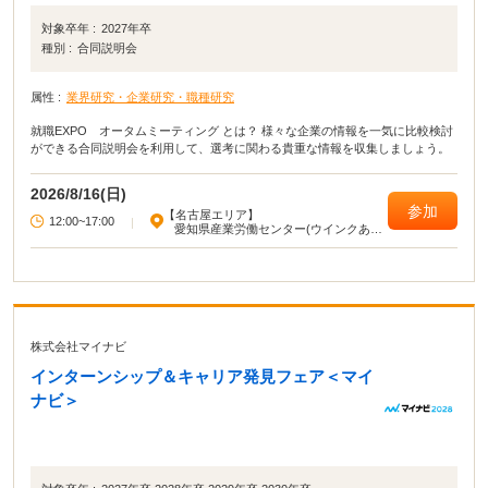
対象卒年 :
2027年卒
種別 :
合同説明会
属性 :
業界研究・企業研究・職種研究
就職EXPO オータムミーティング とは？ 様々な企業の情報を一気に比較検討
ができる合同説明会を利用して、選考に関わる貴重な情報を収集しましょう。
2026/8/16(日)
参加
【名古屋エリア】
12:00~17:00
|
愛知県産業労働センター(ウインクあい
ち)
株式会社マイナビ
インターンシップ＆キャリア発見フェア＜マイ
ナビ＞