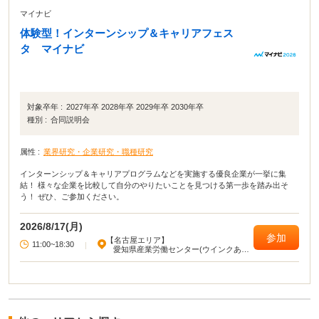
マイナビ
体験型！インターンシップ＆キャリアフェス
タ マイナビ
対象卒年 :
2027年卒 2028年卒 2029年卒 2030年卒
種別 :
合同説明会
属性 :
業界研究・企業研究・職種研究
インターンシップ＆キャリアプログラムなどを実施する優良企業が一挙に集
結！ 様々な企業を比較して自分のやりたいことを見つける第一歩を踏み出そ
う！ ぜひ、ご参加ください。
2026/8/17(月)
参加
【名古屋エリア】
11:00~18:30
|
愛知県産業労働センター(ウインクあい
ち)