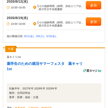
2026/8/12(水)
参加
【その他静岡県（静岡、浜松エリア以
10:00~16:00
|
外）】
掛川市立中央図書館
2026/8/19(水)
参加
【その他静岡県（静岡、浜松エリア以
10:00~16:00
|
外）】
掛川市立中央図書館
他の開催日程 :
8/21(金),
9/8(火),
9/18(金),
今週
薬キャリ1st
薬学生のための就活サマーフェスタ 薬キャリ
1st
対象卒年 :
2027年卒 2028年卒 2029年卒
種別 :
合同説明会
業界 :
医療・福祉・介護