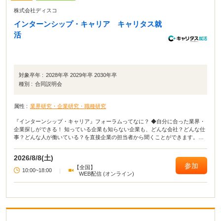
株式会社ディスコ
インターンシップ・キャリア キャリタス就
活
対象卒年 :
2028年卒 2029年卒 2030年卒
種別 :
合同説明会
属性 :
業界研究・企業研究・職種研究
『インターンシップ・キャリア』フォーラムってなに？ ◆自分に合った業界・
企業探しができる！ 知っている企業も知らない企業も、どんな会社？どんな仕
事？どんな人が働いている？を直接企業の担当者から聞くことができます。
【参加無料】【入退場自由】【私服参加OK】
2026/8/8(土)
参加
【全国】
10:00~18:00
|
WEB配信 (オンライン)