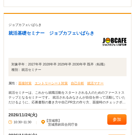
ジョブカフェいばらき
就活基礎セミナー ジョブカフェいばらき
対象卒年 :
2027年卒 2028年卒 2029年卒 2030年卒 既卒（転職）
種別 :
就活セミナー
属性 :
面接対策
エントリーシート対策
自己分析
就活マナー
就活セミナーは、これから就職活動をスタートされる人のためのファーストス
テップとなるセミナーです。 就活されるみなさんが自信を持って活動していた
だけるように、応募書類の書き方や自己PR文の作り方、面接時のチェックポイ
ントなど就職活動に役立つ講座を開いています。
2026/11/24(火)
参加
【茨城県】
10:30~11:30
|
茨城県鉾田合同庁舎