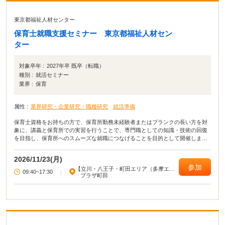
東京都福祉人材センター
保育士就職支援セミナー 東京都福祉人材セン
ター
対象卒年 :
2027年卒 既卒（転職）
種別 :
就活セミナー
業界 :
保育
属性 :
業界研究・企業研究・職種研究
就活準備
保育士資格をお持ちの方で、保育所勤務未経験者またはブランクの長い方を対
象に、講義と保育所での実習を行うことで、専門職としての知識・技術の回復
を目指し、保育所へのスムーズな就職につなげることを目的として開催しま
す。
2026/11/23(月)
参加
【立川・八王子・町田エリア（多摩エリ
09:40~17:30
|
ア）】
プラザ町田