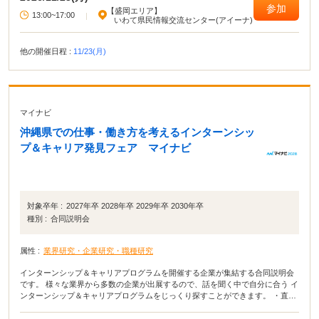
参加
【盛岡エリア】
13:00~17:00
|
いわて県民情報交流センター(アイーナ)
他の開催日程 :
11/23(月)
マイナビ
沖縄県での仕事・働き方を考えるインターンシッ
プ＆キャリア発見フェア マイナビ
対象卒年 :
2027年卒 2028年卒 2029年卒 2030年卒
種別 :
合同説明会
属性 :
業界研究・企業研究・職種研究
インターンシップ＆キャリアプログラムを開催する企業が集結する合同説明会
です。 様々な業界から多数の企業が出展するので、話を聞く中で自分に合う イ
ンターンシップ＆キャリアプログラムをじっくり探すことができます。 ・直接
会って話すことで業界や企業の理解がより深まる！ ・疑問点・不明点をその場
で解決できる！ ・周囲の学生の雰囲気が分かり意識が高まる！