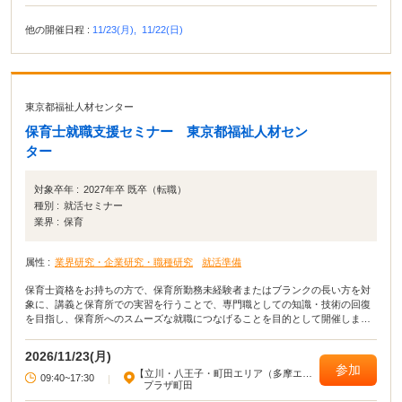
他の開催日程 :
11/23(月),
11/22(日)
東京都福祉人材センター
保育士就職支援セミナー 東京都福祉人材セン
ター
対象卒年 :
2027年卒 既卒（転職）
種別 :
就活セミナー
業界 :
保育
属性 :
業界研究・企業研究・職種研究
就活準備
保育士資格をお持ちの方で、保育所勤務未経験者またはブランクの長い方を対
象に、講義と保育所での実習を行うことで、専門職としての知識・技術の回復
を目指し、保育所へのスムーズな就職につなげることを目的として開催しま
す。
2026/11/23(月)
参加
【立川・八王子・町田エリア（多摩エリ
09:40~17:30
|
ア）】
プラザ町田