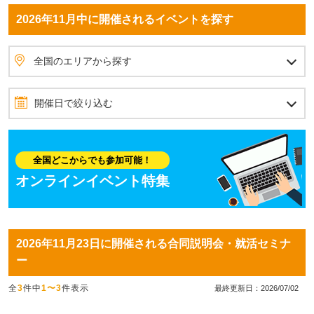
2026年11月中に開催されるイベントを探す
全国のエリアから探す
北海道・東北
北海道
青森県
岩手県
秋田県
宮城県
山形県
福島県
北関東
茨城県
栃木県
群馬県
首都圏
埼玉県
東京都
神奈川県
千葉県
甲信越
山梨県
長野県
新潟県
北陸
石川県
富山県
福井県
東海
愛知県
静岡県
岐阜県
三重県
関西
大阪府
兵庫県
京都府
滋賀県
奈良県
和歌山県
四国
愛媛県
香川県
高知県
徳島県
中国
岡山県
広島県
島根県
鳥取県
山口県
九州・沖縄
福岡県
佐賀県
長崎県
熊本県
大分県
宮崎県
鹿児島県
沖縄県
全国のエリアから探す
開催日で絞り込む
2026年11月
10月
12月
日
月
火
水
木
金
土
全国どこからでも参加可能！
1
2
3
4
5
6
7
オンラインイベント特集
8
9
10
11
12
13
14
15
16
17
18
19
20
21
2026年11月23日に開催される合同説明会・就活セミナ
22
23
24
25
26
27
28
ー
29
30
全
3
件中
1〜3
件表示
最終更新日：2026/07/02