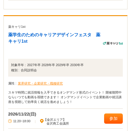
薬キャリ1st
薬学生のためのキャリアデザインフェスタ 薬
キャリ1st
対象卒年 :
2027年卒 2028年卒 2029年卒 2030年卒
種別 :
合同説明会
属性 :
業界研究・企業研究・職種研究
スキマ時間に就活情報を入手できるオンデマンド形式のイベント！ 開催期間中
ならいつでも動画を視聴できます！ オンデマンドイベントで企業動画や就活講
座を視聴して効率良く就活を進めましょう！
2026/11/22(日)
参加
【金沢エリア】
11:20~18:00
|
金沢商工会議所