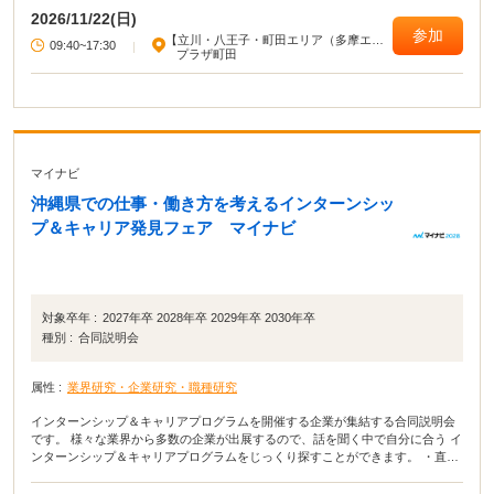
2026/11/22(日)
参加
【立川・八王子・町田エリア（多摩エリ
09:40~17:30
|
ア）】
プラザ町田
マイナビ
沖縄県での仕事・働き方を考えるインターンシッ
プ＆キャリア発見フェア マイナビ
対象卒年 :
2027年卒 2028年卒 2029年卒 2030年卒
種別 :
合同説明会
属性 :
業界研究・企業研究・職種研究
インターンシップ＆キャリアプログラムを開催する企業が集結する合同説明会
です。 様々な業界から多数の企業が出展するので、話を聞く中で自分に合う イ
ンターンシップ＆キャリアプログラムをじっくり探すことができます。 ・直接
会って話すことで業界や企業の理解がより深まる！ ・疑問点・不明点をその場
で解決できる！ ・周囲の学生の雰囲気が分かり意識が高まる！