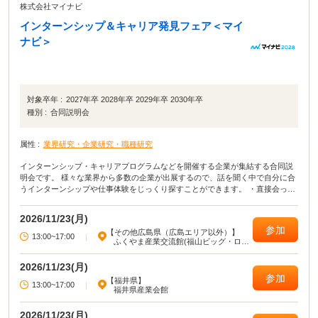
株式会社マイナビ
インターンシップ＆キャリア発見フェア＜マイ
ナビ＞
対象卒年 :
2027年卒 2028年卒 2029年卒 2030年卒
種別 :
合同説明会
属性 :
業界研究・企業研究・職種研究
インターンシップ・キャリアプログラムなどを開催する企業が集結する合同説
明会です。 様々な業界から多数の企業が出展するので、話を聞く中で自分に合
うインターンシップや仕事体験をじっくり探すことができます。 ・直接会って
話すことで業界や企業の理解がより深まる！ ・疑問点・不明点をその場で解決
できる！ ・周囲の学生の雰囲気が分かり意識が高まる！
2026/11/23(月)
参加
【その他広島県（広島エリア以外）】
13:00~17:00
|
ふくやま産業交流館(福山ビッグ・ロー
ズ)
2026/11/23(月)
参加
【福井県】
13:00~17:00
|
福井県産業会館
2026/11/23(月)