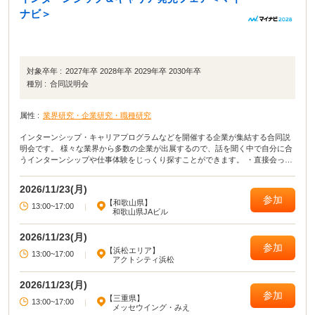
ナビ＞
対象卒年 :
2027年卒 2028年卒 2029年卒 2030年卒
種別 :
合同説明会
属性 :
業界研究・企業研究・職種研究
インターンシップ・キャリアプログラムなどを開催する企業が集結する合同説
明会です。 様々な業界から多数の企業が出展するので、話を聞く中で自分に合
うインターンシップや仕事体験をじっくり探すことができます。 ・直接会って
話すことで業界や企業の理解がより深まる！ ・疑問点・不明点をその場で解決
できる！ ・周囲の学生の雰囲気が分かり意識が高まる！
2026/11/23(月)
参加
【和歌山県】
13:00~17:00
|
和歌山県JAビル
2026/11/23(月)
参加
【浜松エリア】
13:00~17:00
|
アクトシティ浜松
2026/11/23(月)
参加
【三重県】
13:00~17:00
|
メッセウイング・みえ