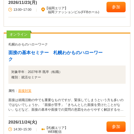
2026/11/23(月)
参加
【福岡エリア】
13:00~17:00
|
福岡ファッションビル(FFBホール)
オンライン
札幌わかものハローワーク
面接の基本セミナー 札幌わかものハローワー
ク
対象卒年 :
2027年卒 既卒（転職）
種別 :
就活セミナー
属性 :
面接対策
面接は就職活動の中でも重要なものですが、緊張してしまうという方も多いの
ではないでしょうか。「面接が苦手」「きちんとした面接を受けたことがな
い」などなど、面接の基本や面接での質問の意図をわかりやすく解説するセミ
ナーです。セミナーを受けて、面接に自信を持って望みましょう。
2026/11/24(火)
参加
【札幌エリア】
14:30~15:30
|
WEB配信