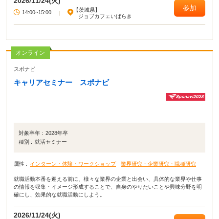
2026/11/24(火)
参加
【茨城県】
14:00~15:00
|
ジョブカフェいばらき
オンライン
スポナビ
キャリアセミナー スポナビ
対象卒年 :
2028年卒
種別 :
就活セミナー
属性 :
インターン・体験・ワークショップ
業界研究・企業研究・職種研究
就職活動本番を迎える前に、様々な業界の企業と出会い、具体的な業界や仕事
の情報を収集・イメージ形成することで、自身のやりたいことや興味分野を明
確にし、効果的な就職活動にしよう。
2026/11/24(火)