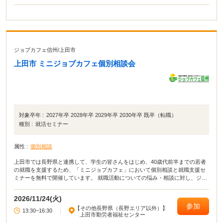
ジョブカフェ信州
/
上田市
上田市 ミニジョブカフェ個別相談会
対象卒年 :
2027年卒 2028年卒 2029年卒 2030年卒 既卒（転職）
種別 :
就活セミナー
属性 :
個別相談
上田市では長野県と連携して、学生の皆さんをはじめ、40歳代前半までの若者
の就職を支援するため、「ミニジョブカフェ」において個別相談と就職支援セ
ミナーを無料で開催しています。 就職活動についての悩み・相談に対し、ジョ
ブカフェ信州から派遣される資格を有する相談員がマンツーマンでアドバイス
します。 応募書類の添削や面接指導も行います。
2026/11/24(火)
参加
【その他長野県（長野エリア以外）】
13:30~16:30
|
上田市勤労者福祉センター