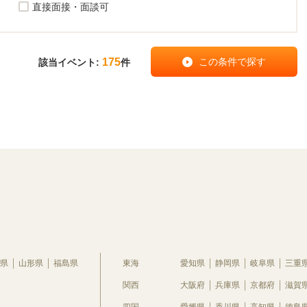
直接面接・面談可
175
該当イベント:
件
県
山形県
福島県
東海
愛知県
静岡県
岐阜県
三重
関西
大阪府
兵庫県
京都府
滋賀