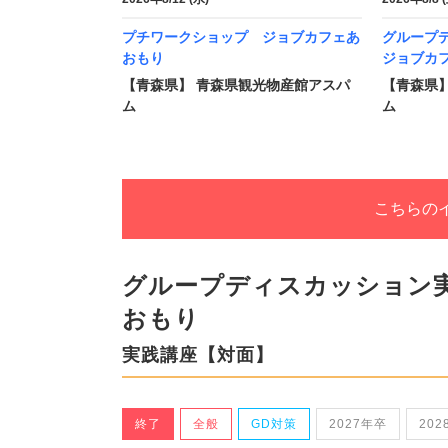
プチワークショップ ジョブカフェあ
グループ
おもり
ジョブカ
【青森県】 青森県観光物産館アスパ
【青森県
ム
ム
こちらの
グループディスカッション
おもり
実践講座【対面】
終了
全般
GD対策
2027年卒
202