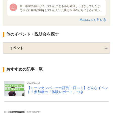
第一希望の会社が入っていたこともあり緊張しっぱなしでしたが
それぞれ各社説明をしていただいた後は担当者たちによるパネルデ
ィスカッションが開催されました。各社説明は10分ずつくらい。普
通の説明会でしたらもっとたっぷり時間をかけて説明をしてくれる
他の口コミを見る
のですが、今回は会社の魅力などを伝えてもらものなので参加した
私たちは「え？もう終わり？」と思いました。ですがパネルディス
カッションを通して各者人事の本音を知り、そしてそこから見えて
他のイベント・説明会を探す
くる各社の色や使命、魅力を感じられました。 合同説明会の雰囲
気は地域や会社地区主催企業によって全然違うと感じました。就活
が解禁される月初に行う合同説明会が1番活気で溢れていたと思い
ます。規模も大きかったですまた名前が知られている大手企業の説
イベント
明会ブースには就活生が集中しがちだと思いました。
おすすめの記事一覧
2025/11/18
【ミーツカンパニーの評判・口コミ】どんなイベン
ト？参加者の「体験レポート」つき
2025/10/17