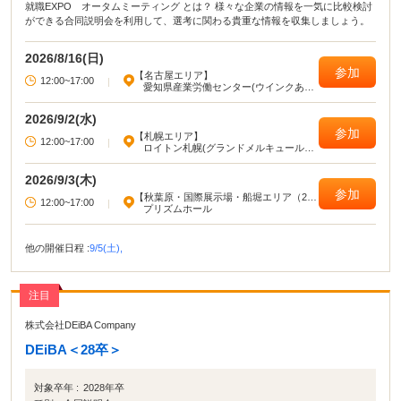
就職EXPO オータムミーティング とは？ 様々な企業の情報を一気に比較検討
ができる合同説明会を利用して、選考に関わる貴重な情報を収集しましょう。
2026/8/16(日)
参加
【名古屋エリア】
12:00~17:00
|
愛知県産業労働センター(ウインクあい
ち)
2026/9/2(水)
参加
【札幌エリア】
12:00~17:00
|
ロイトン札幌(グランドメルキュール札
幌大通公園)
2026/9/3(木)
参加
【秋葉原・国際展示場・船堀エリア（23
12:00~17:00
|
区東部）】
プリズムホール
他の開催日程 :
9/5(土),
注目
株式会社DEiBA Company
DEiBA＜28卒＞
対象卒年 :
2028年卒