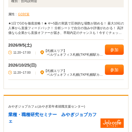
種別 :
合同説明会
属性 :
GD対策
★1日でGDを徹底攻略！★ 4〜5題の実践で圧倒的な場数が踏める！ 最大10社の
人事から直接フィードバック！ 分析シートで自分の強みや評価がわかる！ 高評
価なら企業から直接オファーが届き、早期内定のチャンスも！今すぐチェック
しよう！
2026/9/5(土)
参加
【札幌エリア】
11:20~17:00
|
ベルヴュオフィス札幌(TKP札幌駅カン
ファレンスセンター)
2026/10/25(日)
参加
【札幌エリア】
11:20~17:00
|
ベルヴュオフィス札幌(TKP札幌駅カン
ファレンスセンター)
みやぎジョブカフェ(みやぎ若年者就職支援センター)
業種・職種研究セミナー みやぎジョブカフ
ェ