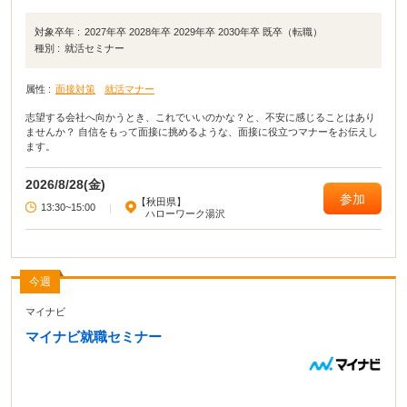
対象卒年 :
2027年卒 2028年卒 2029年卒 2030年卒 既卒（転職）
種別 :
就活セミナー
属性 :
面接対策
就活マナー
志望する会社へ向かうとき、これでいいのかな？と、不安に感じることはあり
ませんか？ 自信をもって面接に挑めるような、面接に役立つマナーをお伝えし
ます。
2026/8/28(金)
参加
【秋田県】
13:30~15:00
|
ハローワーク湯沢
今週
マイナビ
マイナビ就職セミナー