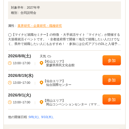
対象卒年 :
2027年卒
種別 :
合同説明会
属性 :
業界研究・企業研究・職種研究
◯【マイナビ就職セミナー】の特徴 ・大手就活サイト「マイナビ」が開催する
大規模就活イベントです。 ・全都道府県で開催！地元で就職したい人だけでな
く、県外で就職したい人にもおすすめ！ ・参加には公式アプリのDLと入場予約
が必要となります。 ・当日は会場でQRコードを表示するだけで入場可能で
す。 ◯イベカツ編集部review 主要都市だけではなく、全都道府県でおこな
2026/8/8(土)
天気
われる貴重な就活イベント！ 「田舎に住んでいてなかなか就活イベントに参加
参加
【松山エリア】
できない」「地元の企業が集まるイベントに参加したい」という方は、ぜひマ
13:00~17:00
|
愛媛県県民文化会館
イナビ就職セミナーに参加してください！ イベントによっては、入場予約特典
が貰えたり講座に参加したりできます。 就活イベントの中でも有名＆大規模な
2026/8/19(水)
イベントなので、参加して損はないでしょう！
参加
【仙台エリア】
13:00~17:00
|
仙台国際センター
2026/9/1(火)
参加
【岡山エリア】
13:00~17:00
|
岡山コンベンションセンター（ママカ
リフォーラム）
他の開催日程 :
9/8(火),
9/10(木),