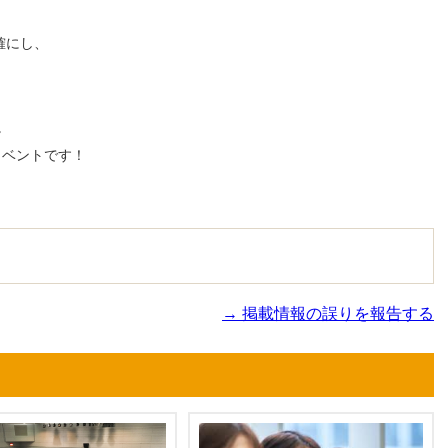
確にし、
、
。
イベントです！
→ 掲載情報の誤りを報告する