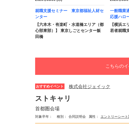
就職支援セミナー 東京都福祉人材セ
一般職業適
ンター
応援ハロ
【六本木・有楽町・水道橋エリア（都
【横浜エリ
心部東部）】 東京しごとセンター飯
若者就職支
田橋
こちらのイ
株式会社ジェイック
おすすめイベント
ストキャリ
首都圏会場
対象卒年：
種別：
合同説明会
属性：
エントリーシート