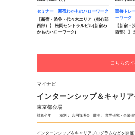
セミナー 新宿わかものハローワーク
面接トレ
ーワーク
【新宿・渋谷・代々木エリア（都心部
西部）】 松岡セントラルビル(新宿わ
【新宿・
かものハローワーク)
西部）】
こちらのイ
マイナビ
インターンシップ＆キャリア発
東京都会場
対象卒年：
種別：
合同説明会
属性：
業界研究・企業研
インターンシップ＆キャリアプログラムなどを開催