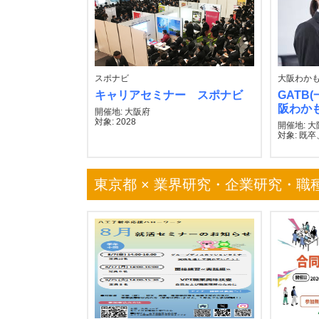
スポナビ
大阪わか
キャリアセミナー スポナビ
GATB
阪わか
開催地: 大阪府
対象: 2028
開催地: 
対象: 既卒
東京都 × 業界研究・企業研究・職