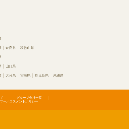
県
県
奈良県
和歌山県
県
県
山口県
県
大分県
宮崎県
鹿児島県
沖縄県
いて
グループ会社一覧
マーハラスメントポリシー