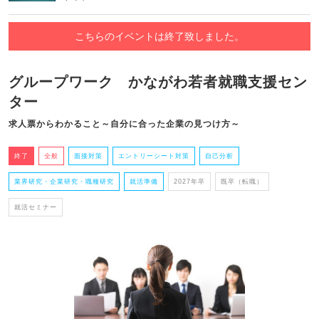
こちらのイベントは終了致しました。
グループワーク かながわ若者就職支援セン
ター
求人票からわかること～自分に合った企業の見つけ方～
終了
全般
面接対策
エントリーシート対策
自己分析
業界研究・企業研究・職種研究
就活準備
2027年卒
既卒（転職）
就活セミナー