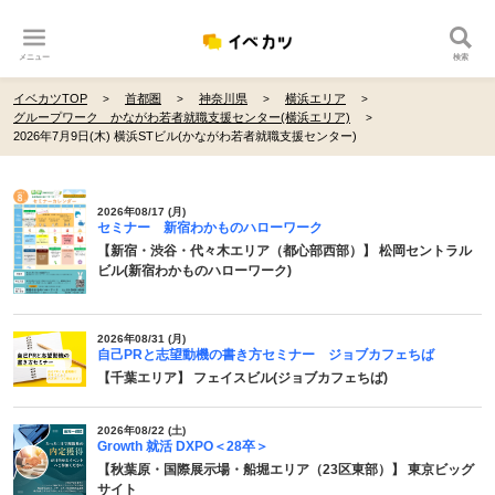
メニュー
検索
イベカツTOP
首都圏
神奈川県
横浜エリア
グループワーク かながわ若者就職支援センター(横浜エリア)
2026年7月9日(木) 横浜STビル(かながわ若者就職支援センター)
2026年08/17 (月)
セミナー 新宿わかものハローワーク
【新宿・渋谷・代々木エリア（都心部西部）】 松岡セントラル
ビル(新宿わかものハローワーク)
2026年08/31 (月)
自己PRと志望動機の書き方セミナー ジョブカフェちば
【千葉エリア】 フェイスビル(ジョブカフェちば)
2026年08/22 (土)
Growth 就活 DXPO＜28卒＞
【秋葉原・国際展示場・船堀エリア（23区東部）】 東京ビッグ
サイト