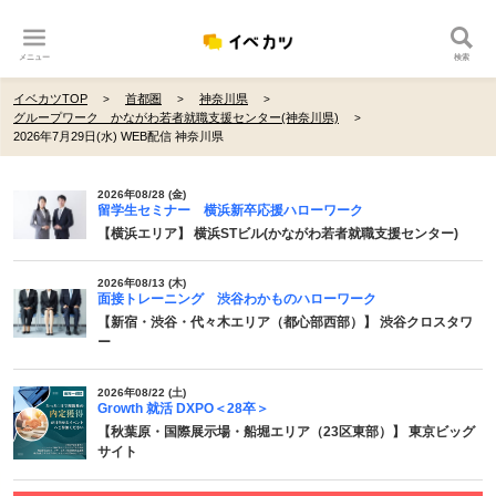
メニュー
検索
イベカツTOP
首都圏
神奈川県
グループワーク かながわ若者就職支援センター(神奈川県)
2026年7月29日(水) WEB配信 神奈川県
2026年08/28 (金)
留学生セミナー 横浜新卒応援ハローワーク
【横浜エリア】 横浜STビル(かながわ若者就職支援センター)
2026年08/13 (木)
面接トレーニング 渋谷わかものハローワーク
【新宿・渋谷・代々木エリア（都心部西部）】 渋谷クロスタワ
ー
2026年08/22 (土)
Growth 就活 DXPO＜28卒＞
【秋葉原・国際展示場・船堀エリア（23区東部）】 東京ビッグ
サイト