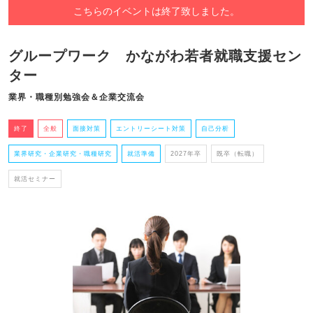
こちらのイベントは終了致しました。
グループワーク かながわ若者就職支援セン
ター
業界・職種別勉強会＆企業交流会
終了
全般
面接対策
エントリーシート対策
自己分析
業界研究・企業研究・職種研究
就活準備
2027年卒
既卒（転職）
就活セミナー