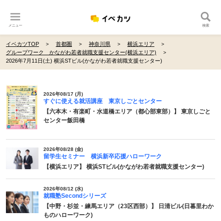
メニュー
検索
イベカツTOP
首都圏
神奈川県
横浜エリア
グループワーク かながわ若者就職支援センター(横浜エリア)
2026年7月11日(土) 横浜STビル(かながわ若者就職支援センター)
2026年08/17 (月)
すぐに使える就活講座 東京しごとセンター
【六本木・有楽町・水道橋エリア（都心部東部）】 東京しごと
センター飯田橋
2026年08/28 (金)
留学生セミナー 横浜新卒応援ハローワーク
【横浜エリア】 横浜STビル(かながわ若者就職支援センター)
2026年08/12 (水)
就職塾Secondシリーズ
【中野・杉並・練馬エリア（23区西部）】 日清ビル(日暮里わか
ものハローワーク)