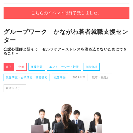
こちらのイベントは終了致しました。
グループワーク かながわ若者就職支援セン
ター
公認心理師と話そう セルフケア～ストレスを溜め込まないためにでき
ること～
終了
全般
面接対策
エントリーシート対策
自己分析
業界研究・企業研究・職種研究
就活準備
2027年卒
既卒（転職）
就活セミナー