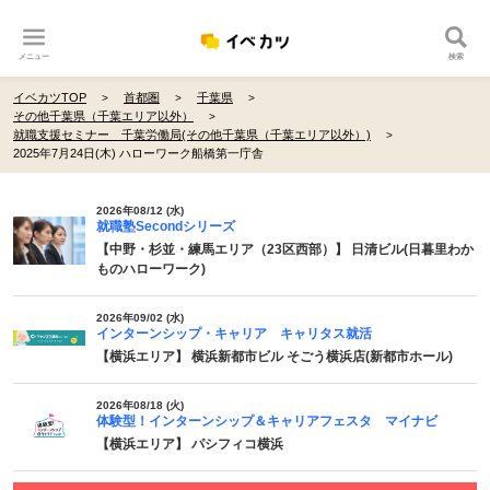
メニュー
検索
イベカツTOP
首都圏
千葉県
その他千葉県（千葉エリア以外）
就職支援セミナー 千葉労働局(その他千葉県（千葉エリア以外）)
2025年7月24日(木) ハローワーク船橋第一庁舎
2026年08/12 (水)
就職塾Secondシリーズ
【中野・杉並・練馬エリア（23区西部）】 日清ビル(日暮里わか
ものハローワーク)
2026年09/02 (水)
インターンシップ・キャリア キャリタス就活
【横浜エリア】 横浜新都市ビル そごう横浜店(新都市ホール)
2026年08/18 (火)
体験型！インターンシップ＆キャリアフェスタ マイナビ
【横浜エリア】 パシフィコ横浜