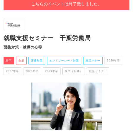
こちらのイベントは終了致しました。
就職支援セミナー 千葉労働局
面接対策・就職の心得
終了
全般
面接対策
エントリーシート対策
就活マナー
2026年卒
2027年卒
2028年卒
2029年卒
既卒（転職）
就活セミナー