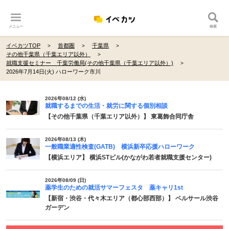
メニュー
検索
イベカツTOP
首都圏
千葉県
その他千葉県（千葉エリア以外）
就職支援セミナー 千葉労働局(その他千葉県（千葉エリア以外）)
2026年7月14日(火) ハローワーク市川
2026年08/12 (水)
就職するまでの生活・就労に関する個別相談
【その他千葉県（千葉エリア以外）】 東葛飾合同庁舎
2026年08/13 (木)
一般職業適性検査(GATB) 横浜新卒応援ハローワーク
【横浜エリア】 横浜STビル(かながわ若者就職支援センター)
2026年08/09 (日)
薬学生のための就活サマーフェスタ 薬キャリ1st
【新宿・渋谷・代々木エリア（都心部西部）】 ベルサール渋谷
ガーデン