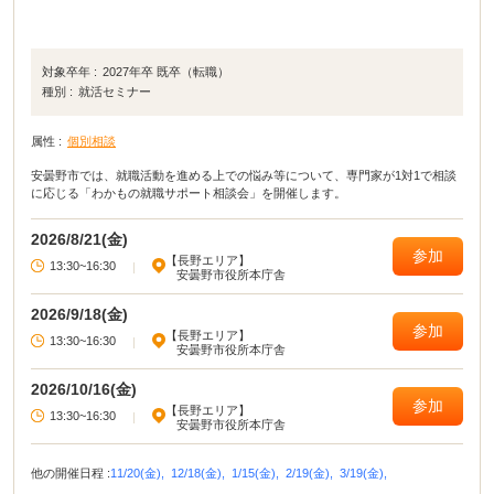
対象卒年 :
2027年卒 既卒（転職）
種別 :
就活セミナー
属性 :
個別相談
安曇野市では、就職活動を進める上での悩み等について、専門家が1対1で相談
に応じる「わかもの就職サポート相談会」を開催します。
2026/8/21(金)
参加
【長野エリア】
13:30~16:30
|
安曇野市役所本庁舎
2026/9/18(金)
参加
【長野エリア】
13:30~16:30
|
安曇野市役所本庁舎
2026/10/16(金)
参加
【長野エリア】
13:30~16:30
|
安曇野市役所本庁舎
他の開催日程 :
11/20(金),
12/18(金),
1/15(金),
2/19(金),
3/19(金),