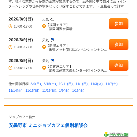
す。様々な業界から多数の企業が出展するので、話を聞く中で自分に合うイン
ターンシップや仕事体験をじっくり探すことができます。 ・直接会って話すこ
とで業界や企業の理解がより深まる！ ・疑問点・不明点をその場で解決でき
る！ ・周囲の学生の雰囲気が分かり意識が高まる！
2026/8/9(日)
天気
参加
【福岡エリア】
13:00~17:00
|
福岡国際会議場
2026/8/9(日)
天気
参加
【新潟エリア】
13:00~17:00
|
朱鷺メッセ(新潟コンベンションセンタ
ー)
2026/8/9(日)
天気
参加
【名古屋エリア】
13:00~17:00
|
愛知県産業労働センター(ウインクあい
ち)
他の開催日程 :
8/9(日),
8/15(土),
10/11(日),
11/1(日),
11/3(火),
11/7(土),
11/14(土),
11/15(日),
11/15(日),
1/9(土),
1/16(土),
ジョブカフェ信州
安曇野市 ミニジョブカフェ個別相談会