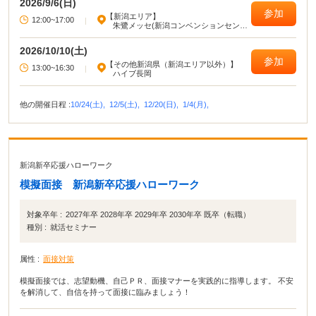
2026/9/6(日)
参加
【新潟エリア】
12:00~17:00
|
朱鷺メッセ(新潟コンベンションセンタ
ー)
2026/10/10(土)
参加
【その他新潟県（新潟エリア以外）】
13:00~16:30
|
ハイブ長岡
他の開催日程 :
10/24(土),
12/5(土),
12/20(日),
1/4(月),
新潟新卒応援ハローワーク
模擬面接 新潟新卒応援ハローワーク
対象卒年 :
2027年卒 2028年卒 2029年卒 2030年卒 既卒（転職）
種別 :
就活セミナー
属性 :
面接対策
模擬面接では、志望動機、自己ＰＲ、面接マナーを実践的に指導します。 不安
を解消して、自信を持って面接に臨みましょう！