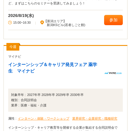
ど、まずはこちらのセミナーを受講してみましょう！
2026/8/19(水)
参加
【新潟エリア】
15:00~16:30
|
新潟KSビル(若者しごと館)
今週
マイナビ
インターンシップ＆キャリア発見フェア 薬学
生 マイナビ
対象卒年 :
2027年卒 2028年卒 2029年卒 2030年卒
種別 :
合同説明会
業界 :
医療・福祉・介護
属性 :
インターン・体験・ワークショップ
業界研究・企業研究・職種研究
インターンシップ・キャリア教育等を開催する企業が集結する合同説明会で