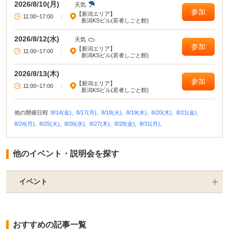
2026/8/10(月)
天気
参加
【新潟エリア】
11:00~17:00
|
新潟KSビル(若者しごと館)
2026/8/12(水)
天気
参加
【新潟エリア】
11:00~17:00
|
新潟KSビル(若者しごと館)
2026/8/13(木)
参加
【新潟エリア】
11:00~17:00
|
新潟KSビル(若者しごと館)
他の開催日程 :
8/14(金),
8/17(月),
8/18(火),
8/19(水),
8/20(木),
8/21(金),
8/24(月),
8/25(火),
8/26(水),
8/27(木),
8/28(金),
8/31(月),
他のイベント・説明会を探す
イベント
おすすめの記事一覧