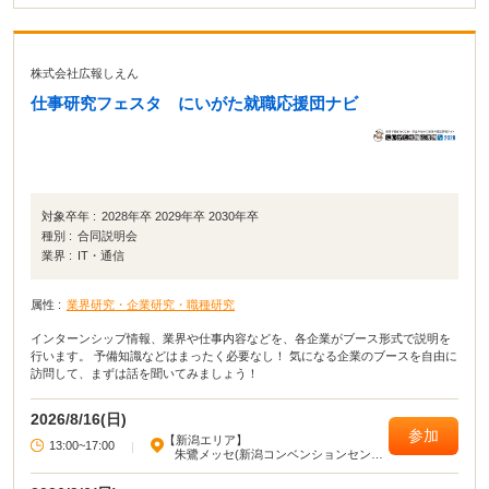
株式会社広報しえん
仕事研究フェスタ にいがた就職応援団ナビ
対象卒年 :
2028年卒 2029年卒 2030年卒
種別 :
合同説明会
業界 :
IT・通信
属性 :
業界研究・企業研究・職種研究
インターンシップ情報、業界や仕事内容などを、各企業がブース形式で説明を
行います。 予備知識などはまったく必要なし！ 気になる企業のブースを自由に
訪問して、まずは話を聞いてみましょう！
2026/8/16(日)
参加
【新潟エリア】
13:00~17:00
|
朱鷺メッセ(新潟コンベンションセンタ
ー)