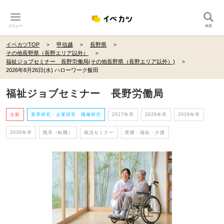
メニュー
検索
イベカツTOP
甲信越
長野県
その他長野県（長野エリア以外）
福祉ジョブセミナー 長野労働局(その他長野県（長野エリア以外）)
2026年8月26日(水) ハローワーク飯田
福祉ジョブセミナー 長野労働局
全般
業界研究・企業研究・職種研究
2027年卒
2028年卒
2029年卒
2030年卒
既卒（転職）
就活セミナー
医療・福祉・介護