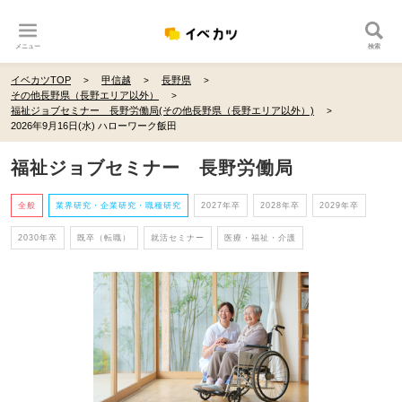
メニュー
検索
イベカツTOP
甲信越
長野県
その他長野県（長野エリア以外）
福祉ジョブセミナー 長野労働局(その他長野県（長野エリア以外）)
2026年9月16日(水) ハローワーク飯田
福祉ジョブセミナー 長野労働局
全般
業界研究・企業研究・職種研究
2027年卒
2028年卒
2029年卒
2030年卒
既卒（転職）
就活セミナー
医療・福祉・介護