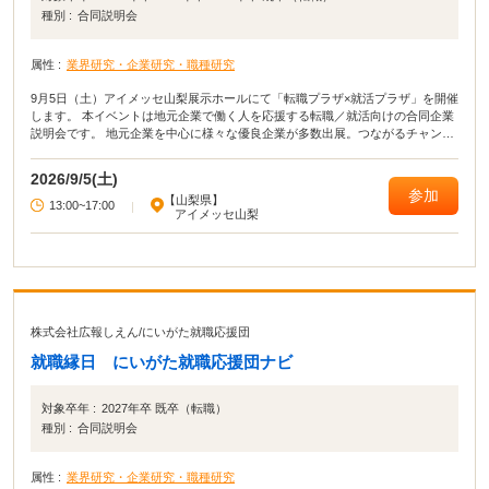
種別 :
合同説明会
属性 :
業界研究・企業研究・職種研究
9月5日（土）アイメッセ山梨展示ホールにて「転職プラザ×就活プラザ」を開催
します。 本イベントは地元企業で働く人を応援する転職／就活向けの合同企業
説明会です。 地元企業を中心に様々な優良企業が多数出展。つながるチャンス
です！ 入場無料・服装自由・履歴書不要ですのでお気軽にお越しください！
2026/9/5(土)
参加
【山梨県】
13:00~17:00
|
アイメッセ山梨
株式会社広報しえん
/
にいがた就職応援団
就職縁日 にいがた就職応援団ナビ
対象卒年 :
2027年卒 既卒（転職）
種別 :
合同説明会
属性 :
業界研究・企業研究・職種研究