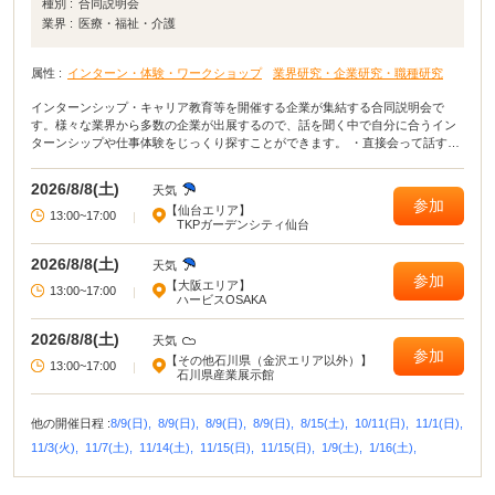
種別 :
合同説明会
業界 :
医療・福祉・介護
属性 :
インターン・体験・ワークショップ
業界研究・企業研究・職種研究
インターンシップ・キャリア教育等を開催する企業が集結する合同説明会で
す。様々な業界から多数の企業が出展するので、話を聞く中で自分に合うイン
ターンシップや仕事体験をじっくり探すことができます。 ・直接会って話すこ
とで業界や企業の理解がより深まる！ ・疑問点・不明点をその場で解決でき
る！ ・周囲の学生の雰囲気が分かり意識が高まる！
2026/8/8(土)
天気
参加
【仙台エリア】
13:00~17:00
|
TKPガーデンシティ仙台
2026/8/8(土)
天気
参加
【大阪エリア】
13:00~17:00
|
ハービスOSAKA
2026/8/8(土)
天気
参加
【その他石川県（金沢エリア以外）】
13:00~17:00
|
石川県産業展示館
他の開催日程 :
8/9(日),
8/9(日),
8/9(日),
8/9(日),
8/15(土),
10/11(日),
11/1(日),
11/3(火),
11/7(土),
11/14(土),
11/15(日),
11/15(日),
1/9(土),
1/16(土),