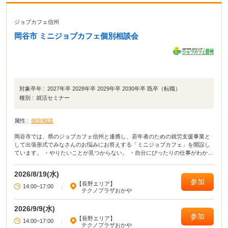
ジョブカフェ信州
岡谷市 ミニジョブカフェ個別相談会
対象卒年 :
2027年卒 2028年卒 2029年卒 2030年卒 既卒（転職）
種別 :
就活セミナー
属性 :
個別相談
岡谷市では、県のジョブカフェ信州と連携し、若年者のための就労支援事業と
して出張形式でみなさんのお悩みにお答えする「ミニジョブカフェ」を開設し
ています。 ・やりたいことが見つからない。 ・自分にぴったりの仕事がわから
ない。 ・どんな仕事があるのか知りたい。 ・仕事に就きたい！見つけたい！
・この仕事について教えて！ ・就職ってしなきゃいけないの？
2026/8/19(水)
参加
【長野エリア】
14:00~17:00
|
テクノプラザおかや
2026/9/9(水)
参加
【長野エリア】
14:00~17:00
|
テクノプラザおかや