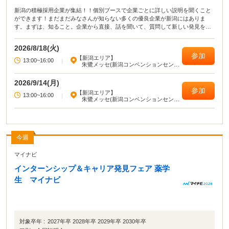
新潟の積極採用企業が集結！！個別ブースで企業ごとに詳しい説明を聞くこと
ができます！まだまだみなさんが知らない多くの優良企業が新潟にはありま
す。まずは、知ること。企業から直接、話を聞いて、質問して新しい発見を積
み上げていきましょう！
2026/8/18(火)
参加
【新潟エリア】
13:00~16:00
|
朱鷺メッセ(新潟コンベンションセンタ
ー)
2026/9/14(月)
参加
【新潟エリア】
13:00~16:00
|
朱鷺メッセ(新潟コンベンションセンタ
ー)
今週
マイナビ
インターンシップ＆キャリア発見フェア 薬学
生 マイナビ
対象卒年 :
2027年卒 2028年卒 2029年卒 2030年卒