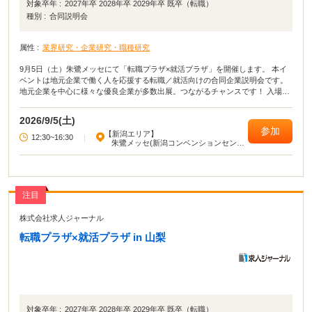
対象卒年 :
2027年卒 2028年卒 2029年卒 既卒（転職）
種別 :
合同説明会
属性 :
業界研究・企業研究・職種研究
9月5日（土）朱鷺メッセにて「転職プラザ×就活プラザ」を開催します。 本イ
ベントは地元企業で働く人を応援する転職／就活向けの合同企業説明会です。
地元企業を中心に様々な優良企業が多数出展。つながるチャンスです！ 入場無
料・服装自由・履歴書不要ですのでお気軽にお越しください！
2026/9/5(土)
参加
【新潟エリア】
12:30~16:30
|
朱鷺メッセ(新潟コンベンションセンタ
ー)
注目
株式会社求人ジャーナル
転職プラザ×就活プラザ in 山梨
対象卒年 :
2027年卒 2028年卒 2029年卒 既卒（転職）