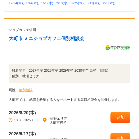
12/24(木),
1/14(木),
1/28(木),
2/10(水),
2/25(木),
3/11(木),
3/25(木),
ジョブカフェ信州
大町市 ミニジョブカフェ個別相談会
対象卒年 :
2027年卒 2028年卒 2029年卒 2030年卒 既卒（転職）
種別 :
就活セミナー
属性 :
個別相談
大町市では、就職を希望する人をサポートする就職相談会を開催します。
2026/8/20(木)
参加
【長野エリア】
13:30~16:50
|
大町市役所
2026/9/17(木)
参加