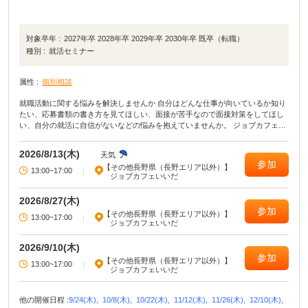
対象卒年 :
2027年卒 2028年卒 2029年卒 2030年卒 既卒（転職）
種別 :
就活セミナー
属性 :
個別相談
就職活動に関する悩みを解決しませんか 自分はどんな仕事が向いているか知り
たい、応募書類の書き方を見てほしい、面接が苦手なので面接対策をしてほし
い、自分の就活に自信がないなどの悩みを抱えていませんか。 ジョブカフェい
いだでは、こうした悩みや不安を解消し、前向きに就活ができるようキャリア
コンサルタントによる個別相談を実施します。 なお、この事業は、ジョブカフ
2026/8/13(木)
天気
ェ信州との共催です。
参加
【その他長野県（長野エリア以外）】
13:00~17:00
|
ジョブカフェいいだ
2026/8/27(木)
参加
【その他長野県（長野エリア以外）】
13:00~17:00
|
ジョブカフェいいだ
2026/9/10(木)
参加
【その他長野県（長野エリア以外）】
13:00~17:00
|
ジョブカフェいいだ
他の開催日程 :
9/24(木),
10/8(木),
10/22(木),
11/12(木),
11/26(木),
12/10(木),