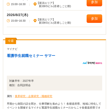
参加
【新潟エリア】
15:00~16:30
|
新潟KSビル(若者しごと館)
2026/8/27(木)
参加
【新潟エリア】
15:00~16:30
|
新潟KSビル(若者しごと館)
今週
マイナビ
看護学生就職セミナー サマー
対象卒年 :
2027年卒
種別 :
合同説明会
属性 :
業界研究・企業研究・職種研究
早期から病院の話を聞き、仕事理解を進めよう！ 各都道府県、地域に特化して
イベントを開催するマイナビ看護学生就職セミナーだからこそ各都道府県でオ