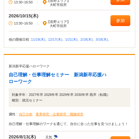
【長野エリア】
13:30~16:50
|
大町市役所
2026/10/15(木)
参加
【長野エリア】
13:30~16:50
|
大町市役所
他の開催日程 :
11/19(木),
12/17(木),
1/21(木),
2/18(木),
3/18(木),
新潟新卒応援ハローワーク
自己理解・仕事理解セミナー 新潟新卒応援ハ
ローワーク
対象卒年 :
2027年卒 2028年卒 2029年卒 2030年卒 既卒（転職）
種別 :
就活セミナー
属性 :
自己分析
業界研究・企業研究・職種研究
自己理解・仕事理解のワークを通じて、自分に合った仕事を見つけましょう！
2026/8/13(木)
天気