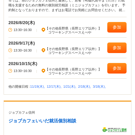
市では、県のジョブカフェ信州と連携して、若者（40歳代前半までの方）の就
職を支援するための無料の個別就労相談（ミニジョブカフェ）を行います。 予
約制となっておりますので、まずはお電話でお気軽にお問合せください。 就職
活動についての悩み・相談をマンツーマンでアドバイスします｡ 応募書類の添
削や面接指導なども行います。
2026/8/20(木)
参加
【その他長野県（長野エリア以外）】
13:30~16:30
|
コワーキングスペースえべや
2026/9/17(木)
参加
【その他長野県（長野エリア以外）】
13:30~16:30
|
コワーキングスペースえべや
2026/10/15(木)
参加
【その他長野県（長野エリア以外）】
13:30~16:30
|
コワーキングスペースえべや
他の開催日程 :
11/19(木),
12/17(木),
1/21(木),
2/18(木),
3/18(木),
ジョブカフェ信州
ジョブカフェいいだ就活個別相談