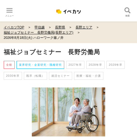
メニュー
検索
イベカツTOP
甲信越
長野県
長野エリア
福祉ジョブセミナー 長野労働局(長野エリア)
2026年8月18日(火) ハローワーク篠ノ井
福祉ジョブセミナー 長野労働局
全般
業界研究・企業研究・職種研究
2027年卒
2028年卒
2029年卒
2030年卒
既卒（転職）
就活セミナー
医療・福祉・介護