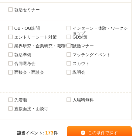
就活セミナー
OB・OG訪問
インターン・体験・ワークシ
ョップ
エントリーシート対策
GD対策
業界研究・企業研究・職種研究
就活マナー
就活準備
マッチングイベント
合同選考会
スカウト
面接会・面談会
説明会
先着順
入場料無料
直接面接・面談可
173
該当イベント:
件