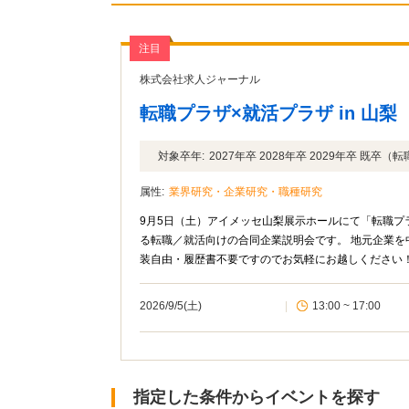
注目
株式会社求人ジャーナル
転職プラザ×就活プラザ in 山梨
対象卒年:
2027年卒 2028年卒 2029年卒 既卒（
属性:
業界研究・企業研究・職種研究
9月5日（土）アイメッセ山梨展示ホールにて「転職プ
る転職／就活向けの合同企業説明会です。 地元企業を
装自由・履歴書不要ですのでお気軽にお越しください
2026/9/5(土)
|
13:00 ~ 17:00
指定した条件からイベントを探す