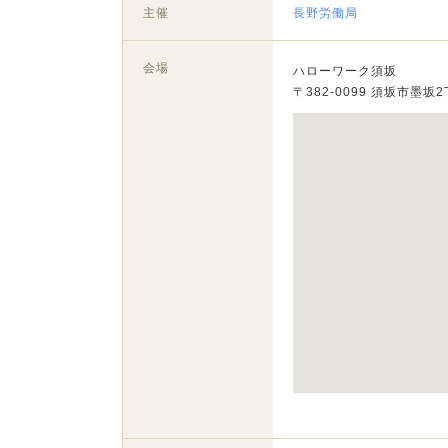
主催
長野労働局
会場
ハローワーク須坂
〒382-0099 須坂市墨坂2