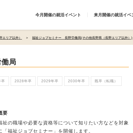
今月開催の就活イベント
来月開催の就活イベ
野エリア以外）
福祉ジョブセミナー 長野労働局(その他長野県（長野エリア以外）)
労働局
年卒
2028年卒
2029年卒
2030年卒
既卒（転職）
概要
福祉の職場や必要な資格等について知りたい方などを対象
に「福祉ジョブセミナー」を開催します。