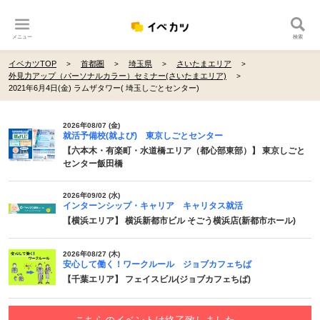
メニュー
検索
イベカツTOP
首都圏
埼玉県
さいたまエリア
外見力アップ（パーソナルカラー）セミナー(さいたまエリア)
2021年6月4日(金) ラムザタワー( 埼玉しごとセンター)
2026年08/07 (金)
就活予備校(就よび) 東京しごとセンター
【六本木・有楽町・水道橋エリア（都心部東部）】 東京しごと
センター飯田橋
2026年09/02 (水)
インターンシップ・キャリア キャリタス就活
【横浜エリア】 横浜新都市ビル そごう横浜店(新都市ホール)
2026年08/27 (木)
安心して働く！ワークルール ジョブカフェちば
【千葉エリア】 フェイスビル(ジョブカフェちば)
こちらのイベントは終了致しました。