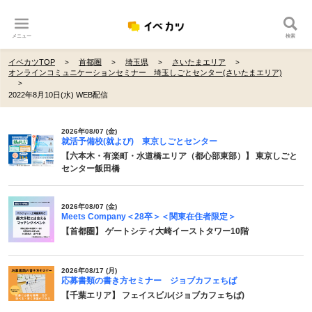
メニュー
検索
イベカツTOP
首都圏
埼玉県
さいたまエリア
オンラインコミュニケーションセミナー 埼玉しごとセンター(さいたまエリア)
2022年8月10日(水) WEB配信
2026年08/07 (金)
就活予備校(就よび) 東京しごとセンター
【六本木・有楽町・水道橋エリア（都心部東部）】 東京しごと
センター飯田橋
2026年08/07 (金)
Meets Company＜28卒＞＜関東在住者限定＞
【首都圏】 ゲートシティ大崎イーストタワー10階
2026年08/17 (月)
応募書類の書き方セミナー ジョブカフェちば
【千葉エリア】 フェイスビル(ジョブカフェちば)