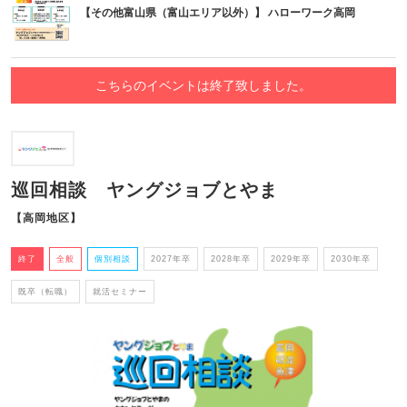
【その他富山県（富山エリア以外）】 ハローワーク高岡
こちらのイベントは終了致しました。
巡回相談 ヤングジョブとやま
【高岡地区】
終了
全般
個別相談
2027年卒
2028年卒
2029年卒
2030年卒
既卒（転職）
就活セミナー