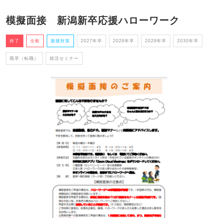
模擬面接 新潟新卒応援ハローワーク
終了
全般
面接対策
2027年卒
2028年卒
2029年卒
2030年卒
既卒（転職）
就活セミナー