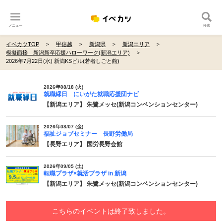
メニュー
検索
イベカツTOP
甲信越
新潟県
新潟エリア
模擬面接 新潟新卒応援ハローワーク(新潟エリア)
2026年7月22日(水) 新潟KSビル(若者しごと館)
2026年08/18 (火)
就職縁日 にいがた就職応援団ナビ
【新潟エリア】 朱鷺メッセ(新潟コンベンションセンター)
2026年08/07 (金)
福祉ジョブセミナー 長野労働局
【長野エリア】 国労長野会館
2026年09/05 (土)
転職プラザ×就活プラザ in 新潟
【新潟エリア】 朱鷺メッセ(新潟コンベンションセンター)
こちらのイベントは終了致しました。