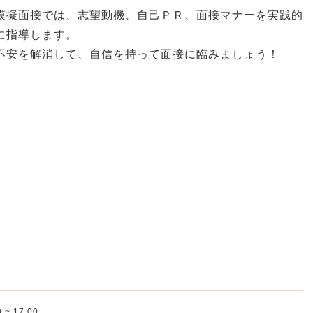
模擬面接では、志望動機、自己ＰＲ、面接マナーを実践的
に指導します。
不安を解消して、自信を持って面接に臨みましょう！
 ~ 17:00