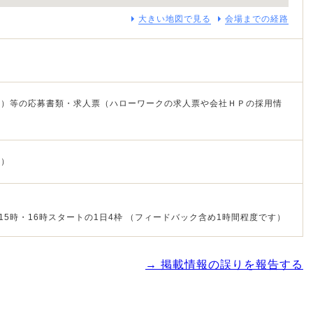
大きい地図で見る
会場までの経路
ト）等の応募書類・求人票（ハローワークの求人票や会社ＨＰの採用情
等）
・15時・16時スタートの1日4枠 （フィードバック含め1時間程度です）
→ 掲載情報の誤りを報告する