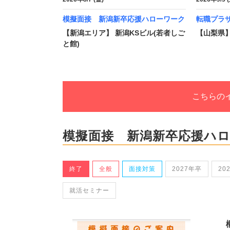
模擬面接 新潟新卒応援ハローワーク
転職プラザ
【新潟エリア】 新潟KSビル(若者しご
【山梨県
と館)
こちらの
模擬面接 新潟新卒応援ハ
終了
全般
面接対策
2027年卒
20
就活セミナー