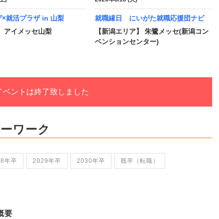
×就活プラザ in 山梨
就職縁日 にいがた就職応援団ナビ
】 アイメッセ山梨
【新潟エリア】 朱鷺メッセ(新潟コン
ベンションセンター)
イベントは終了致しました
ローワーク
28年卒
2029年卒
2030年卒
既卒（転職）
概要