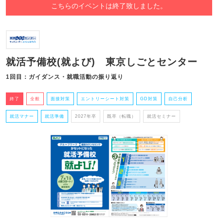
こちらのイベントは終了致しました。
就活予備校(就よび) 東京しごとセンター
1回目：ガイダンス・就職活動の振り返り
終了
全般
面接対策
エントリーシート対策
GD対策
自己分析
就活マナー
就活準備
2027年卒
既卒（転職）
就活セミナー