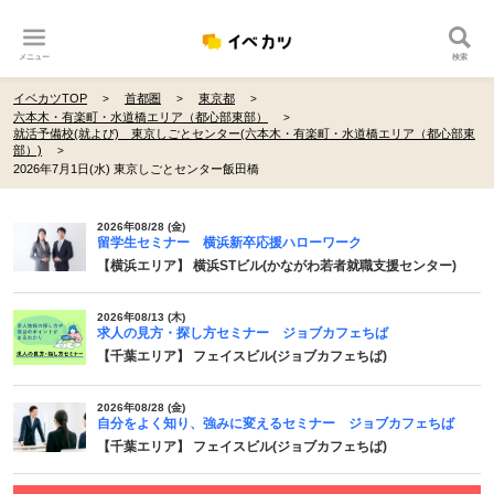
メニュー
検索
イベカツTOP
首都圏
東京都
六本木・有楽町・水道橋エリア（都心部東部）
就活予備校(就よび) 東京しごとセンター(六本木・有楽町・水道橋エリア（都心部東
部）)
2026年7月1日(水) 東京しごとセンター飯田橋
2026年08/28 (金)
留学生セミナー 横浜新卒応援ハローワーク
【横浜エリア】 横浜STビル(かながわ若者就職支援センター)
2026年08/13 (木)
求人の見方・探し方セミナー ジョブカフェちば
【千葉エリア】 フェイスビル(ジョブカフェちば)
2026年08/28 (金)
自分をよく知り、強みに変えるセミナー ジョブカフェちば
【千葉エリア】 フェイスビル(ジョブカフェちば)