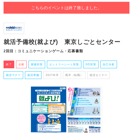
こちらのイベントは終了致しました。
就活予備校(就よび) 東京しごとセンター
2回目：コミュニケーションゲーム・応募書類
終了
全般
面接対策
エントリーシート対策
GD対策
自己分析
就活マナー
就活準備
2027年卒
既卒（転職）
就活セミナー