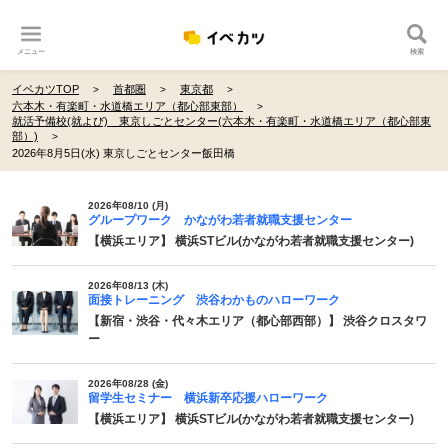
メニュー
検索
イベカツTOP
首都圏
東京都
六本木・有楽町・水道橋エリア（都心部東部）
就活予備校(就よび) 東京しごとセンター(六本木・有楽町・水道橋エリア（都心部東
部）)
2026年8月5日(水) 東京しごとセンター飯田橋
2026年08/10 (月)
グループワーク かながわ若者就職支援センター
【横浜エリア】 横浜STビル(かながわ若者就職支援センター)
2026年08/13 (木)
面接トレーニング 渋谷わかものハローワーク
【新宿・渋谷・代々木エリア（都心部西部）】 渋谷クロスタワ
ー
2026年08/28 (金)
留学生セミナー 横浜新卒応援ハローワーク
【横浜エリア】 横浜STビル(かながわ若者就職支援センター)