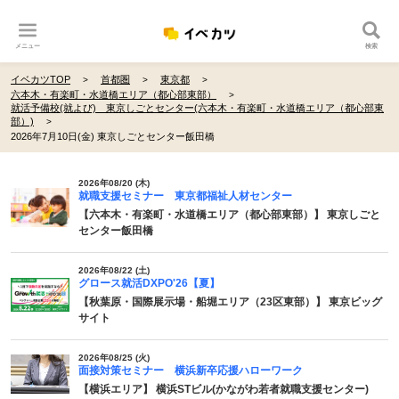
メニュー
検索
イベカツTOP
首都圏
東京都
六本木・有楽町・水道橋エリア（都心部東部）
就活予備校(就よび) 東京しごとセンター(六本木・有楽町・水道橋エリア（都心部東
部）)
2026年7月10日(金) 東京しごとセンター飯田橋
2026年08/20 (木)
就職支援セミナー 東京都福祉人材センター
【六本木・有楽町・水道橋エリア（都心部東部）】 東京しごと
センター飯田橋
2026年08/22 (土)
グロース就活DXPO'26【夏】
【秋葉原・国際展示場・船堀エリア（23区東部）】 東京ビッグ
サイト
2026年08/25 (火)
面接対策セミナー 横浜新卒応援ハローワーク
【横浜エリア】 横浜STビル(かながわ若者就職支援センター)