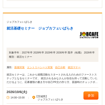
ジョブカフェいばらき
就活基礎セミナー ジョブカフェいばらき
対象卒年 :
2027年卒 2028年卒 2029年卒 2030年卒 既卒（転職） 2026年卒
種別 :
就活セミナー
属性 :
面接対策
エントリーシート対策
自己分析
就活マナー
就活セミナーは、これから就職活動をスタートされる人のためのファーストス
テップとなるセミナーです。 就活されるみなさんが自信を持って活動していた
だけるように、応募書類の書き方や自己PR文の作り方、面接時のチェックポイ
ントなど就職活動に役立つ講座を開いています。
2026/10/6(火)
参加
【茨城県】
14:00~15:00
|
ジョブカフェいばらき