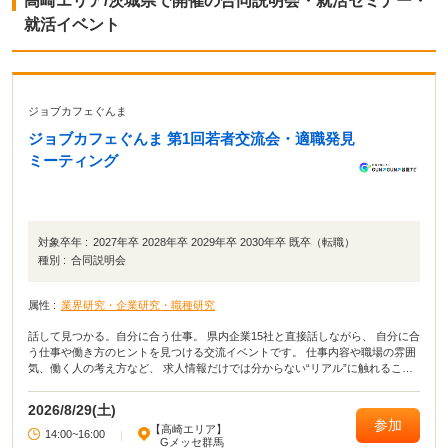
高崎エリア/茨城県で開催の合同説明会・就活セミナー・
就活イベント
ジョブカフェぐんま
ジョブカフェぐんま 第1回若者交流会・適職発見
ミーティング
対象卒年 :
2027年卒 2028年卒 2029年卒 2030年卒 既卒（転職）
種別 :
合同説明会
属性 :
業界研究・企業研究・職種研究
話して見つかる。自分に合う仕事。 県内企業15社と直接話しながら、 自分に合
う仕事や働き方のヒントを見つける交流イベントです。 仕事内容や職場の雰囲
気、働く人の考え方など、 求人情報だけでは分からない“リアル”に触れること
で、 仕事選びの視野が広がります。 「何が向いているか分からない」 「いろ
いろな仕事を見てみたい」 そんな方におすすめです。
2026/8/29(土)
参加
【高崎エリア】
14:00~16:00
|
Gメッセ群馬