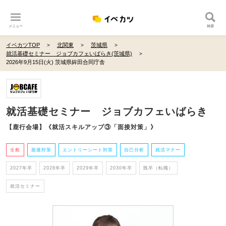
メニュー
検索
イベカツTOP
北関東
茨城県
就活基礎セミナー ジョブカフェいばらき(茨城県)
2026年9月15日(火) 茨城県鉾田合同庁舎
就活基礎セミナー ジョブカフェいばらき
【鹿行会場】《就活スキルアップ③「面接対策」》
全般
面接対策
エントリーシート対策
自己分析
就活マナー
2027年卒
2028年卒
2029年卒
2030年卒
既卒（転職）
就活セミナー