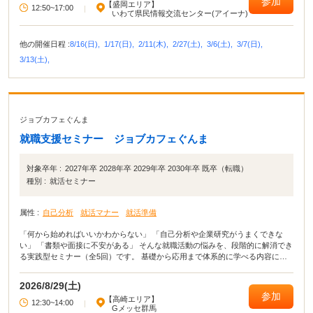
参加
【盛岡エリア】
12:50~17:00
|
いわて県民情報交流センター(アイーナ)
他の開催日程 :
8/16(日),
1/17(日),
2/11(木),
2/27(土),
3/6(土),
3/7(日),
3/13(土),
ジョブカフェぐんま
就職支援セミナー ジョブカフェぐんま
対象卒年 :
2027年卒 2028年卒 2029年卒 2030年卒 既卒（転職）
種別 :
就活セミナー
属性 :
自己分析
就活マナー
就活準備
「何から始めればいいかわからない」 「自己分析や企業研究がうまくできな
い」 「書類や面接に不安がある」 そんな就職活動の悩みを、段階的に解消でき
る実践型セミナー（全5回）です。 基礎から応用まで体系的に学べる内容に加
え、 セミナー後、希望者にはキャリアカウンセラーとの個別相談も実施。 学生
の方も、転職を考えている方も、それぞれに合った進め方をサポートします。
2026/8/29(土)
参加
【高崎エリア】
12:30~14:00
|
Gメッセ群馬