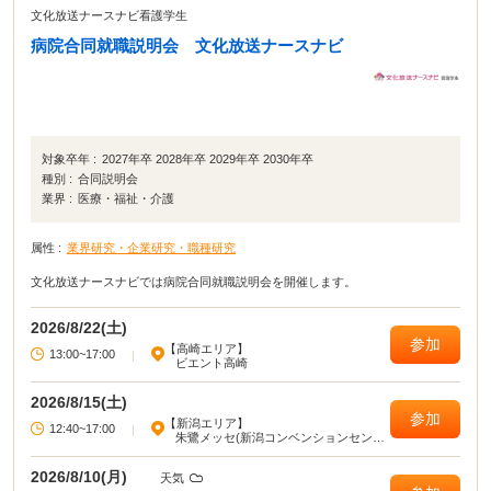
文化放送ナースナビ看護学生
病院合同就職説明会 文化放送ナースナビ
対象卒年 :
2027年卒 2028年卒 2029年卒 2030年卒
種別 :
合同説明会
業界 :
医療・福祉・介護
属性 :
業界研究・企業研究・職種研究
文化放送ナースナビでは病院合同就職説明会を開催します。
2026/8/22(土)
参加
【高崎エリア】
13:00~17:00
|
ビエント高崎
2026/8/15(土)
参加
【新潟エリア】
12:40~17:00
|
朱鷺メッセ(新潟コンベンションセンタ
ー)
2026/8/10(月)
天気