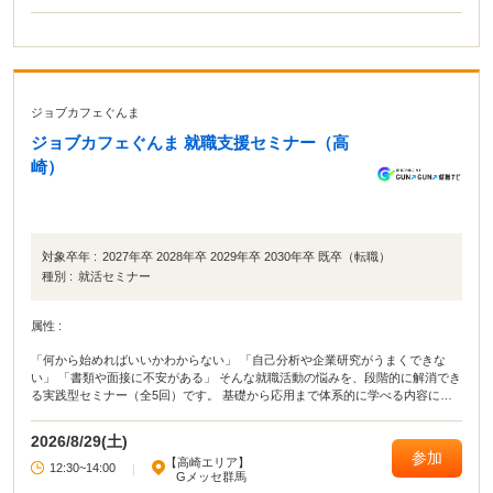
ジョブカフェぐんま
ジョブカフェぐんま 就職支援セミナー（高
崎）
対象卒年 :
2027年卒 2028年卒 2029年卒 2030年卒 既卒（転職）
種別 :
就活セミナー
属性 :
「何から始めればいいかわからない」 「自己分析や企業研究がうまくできな
い」 「書類や面接に不安がある」 そんな就職活動の悩みを、段階的に解消でき
る実践型セミナー（全5回）です。 基礎から応用まで体系的に学べる内容に加
え、 セミナー後、希望者にはキャリアカウンセラーとの個別相談も実施。 学生
の方も、転職を考えている方も、それぞれに合った進め方をサポートします。
2026/8/29(土)
参加
【高崎エリア】
12:30~14:00
|
Gメッセ群馬