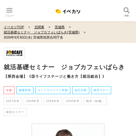
メニュー
検索
イベカツTOP
北関東
茨城県
就活基礎セミナー ジョブカフェいばらき(茨城県)
2026年9月30日(水) 茨城県筑西合同庁舎
就活基礎セミナー ジョブカフェいばらき
【県西会場】《⑨ライフステージと働き方【就活総合】》
全般
面接対策
エントリーシート対策
自己分析
就活マナー
2027年卒
2028年卒
2029年卒
2030年卒
既卒（転職）
就活セミナー