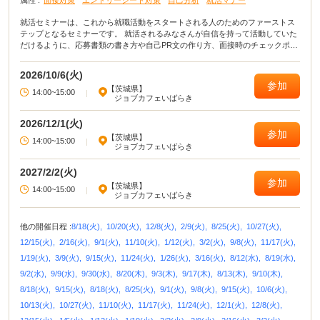
就活セミナーは、これから就職活動をスタートされる人のためのファーストス
テップとなるセミナーです。 就活されるみなさんが自信を持って活動していた
だけるように、応募書類の書き方や自己PR文の作り方、面接時のチェックポイ
ントなど就職活動に役立つ講座を開いています。
2026/10/6(火)
参加
【茨城県】
14:00~15:00
|
ジョブカフェいばらき
2026/12/1(火)
参加
【茨城県】
14:00~15:00
|
ジョブカフェいばらき
2027/2/2(火)
参加
【茨城県】
14:00~15:00
|
ジョブカフェいばらき
他の開催日程 :
8/18(火),
10/20(火),
12/8(火),
2/9(火),
8/25(火),
10/27(火),
12/15(火),
2/16(火),
9/1(火),
11/10(火),
1/12(火),
3/2(火),
9/8(火),
11/17(火),
1/19(火),
3/9(火),
9/15(火),
11/24(火),
1/26(火),
3/16(火),
8/12(水),
8/19(水),
9/2(水),
9/9(水),
9/30(水),
8/20(木),
9/3(木),
9/17(木),
8/13(木),
9/10(木),
8/18(火),
9/15(火),
8/18(火),
8/25(火),
9/1(火),
9/8(火),
9/15(火),
10/6(火),
10/13(火),
10/27(火),
11/10(火),
11/17(火),
11/24(火),
12/1(火),
12/8(火),