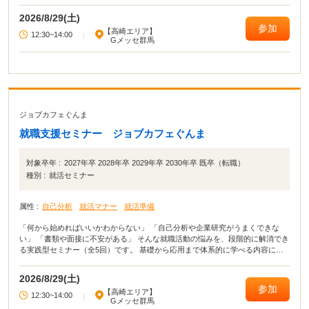
の方も、転職を考えている方も、それぞれに合った進め方をサポートします。
2026/8/29(土)
参加
【高崎エリア】
12:30~14:00
|
Gメッセ群馬
ジョブカフェぐんま
就職支援セミナー ジョブカフェぐんま
対象卒年 :
2027年卒 2028年卒 2029年卒 2030年卒 既卒（転職）
種別 :
就活セミナー
属性 :
自己分析
就活マナー
就活準備
「何から始めればいいかわからない」 「自己分析や企業研究がうまくできな
い」 「書類や面接に不安がある」 そんな就職活動の悩みを、段階的に解消でき
る実践型セミナー（全5回）です。 基礎から応用まで体系的に学べる内容に加
え、 セミナー後、希望者にはキャリアカウンセラーとの個別相談も実施。 学生
の方も、転職を考えている方も、それぞれに合った進め方をサポートします。
2026/8/29(土)
参加
【高崎エリア】
12:30~14:00
|
Gメッセ群馬