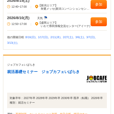
2026/8/15(土)
参加
【新潟エリア】
12:40~17:00
|
朱鷺メッセ(新潟コンベンションセンタ
ー)
2026/8/10(月)
天気
参加
【盛岡エリア】
12:50~17:00
|
いわて県民情報交流センター(アイーナ)
他の開催日程 :
8/16(日),
1/17(日),
2/11(木),
2/27(土),
3/6(土),
3/7(日),
3/13(土),
ジョブカフェいばらき
就活基礎セミナー ジョブカフェいばらき
対象卒年 :
2027年卒 2028年卒 2029年卒 2030年卒 既卒（転職） 2026年卒
種別 :
就活セミナー
属性 :
面接対策
エントリーシート対策
自己分析
就活マナー