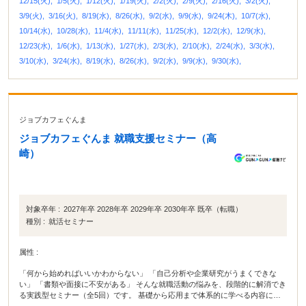
12/15(火),
1/5(火),
1/12(火),
1/19(火),
2/2(火),
2/9(火),
2/16(火),
3/2(火),
3/9(火),
3/16(火),
8/19(水),
8/26(水),
9/2(水),
9/9(水),
9/24(木),
10/7(水),
10/14(水),
10/28(水),
11/4(水),
11/11(水),
11/25(水),
12/2(水),
12/9(水),
12/23(水),
1/6(水),
1/13(水),
1/27(水),
2/3(水),
2/10(水),
2/24(水),
3/3(水),
3/10(水),
3/24(水),
8/19(水),
8/26(水),
9/2(水),
9/9(水),
9/30(水),
ジョブカフェぐんま
ジョブカフェぐんま 就職支援セミナー（高
崎）
対象卒年 :
2027年卒 2028年卒 2029年卒 2030年卒 既卒（転職）
種別 :
就活セミナー
属性 :
「何から始めればいいかわからない」 「自己分析や企業研究がうまくできな
い」 「書類や面接に不安がある」 そんな就職活動の悩みを、段階的に解消でき
る実践型セミナー（全5回）です。 基礎から応用まで体系的に学べる内容に加
え、 セミナー後、希望者にはキャリアカウンセラーとの個別相談も実施。 学生