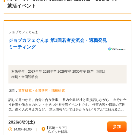
就活イベント
ジョブカフェぐんま
ジョブカフェぐんま 第1回若者交流会・適職発見
ミーティング
対象卒年 :
2027年卒 2028年卒 2029年卒 2030年卒 既卒（転職）
種別 :
合同説明会
属性 :
業界研究・企業研究・職種研究
話して見つかる。自分に合う仕事。 県内企業15社と直接話しながら、 自分に合
う仕事や働き方のヒントを見つける交流イベントです。 仕事内容や職場の雰囲
気、働く人の考え方など、 求人情報だけでは分からない“リアル”に触れること
で、 仕事選びの視野が広がります。 「何が向いているか分からない」 「いろ
いろな仕事を見てみたい」 そんな方におすすめです。
2026/8/29(土)
参加
【高崎エリア】
14:00~16:00
|
Gメッセ群馬