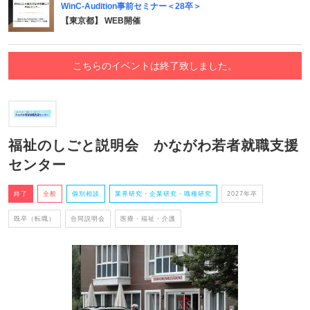
WinC-Audition事前セミナー＜28卒＞
【東京都】 WEB開催
こちらのイベントは終了致しました。
福祉のしごと説明会 かながわ若者就職支援
センター
終了
全般
個別相談
業界研究・企業研究・職種研究
2027年卒
既卒（転職）
合同説明会
医療・福祉・介護