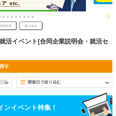
2030年卒
絞り込み
れる就活イベント[合同企業説明会・就活セ
を探す
開催日で絞り込む
2026年10月
9月
11月
インイベント特集！
日
月
火
水
木
金
土