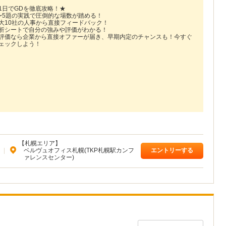
1日でGDを徹底攻略！★
〜5題の実践で圧倒的な場数が踏める！
大10社の人事から直接フィードバック！
析シートで自分の強みや評価がわかる！
評価なら企業から直接オファーが届き、早期内定のチャンスも！今すぐ
ェックしよう！
【札幌エリア】
|
ベルヴュオフィス札幌(TKP札幌駅カンフ
エントリーする
ァレンスセンター)