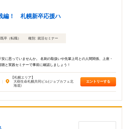
践編！ 札幌新卒応援ハ
年卒 既卒（転職）
種別:
就活セミナー
不安に思っていませんか。 名刺の取扱いや先輩上司との人間関係、上座・
視聴と実践セミナーで事前に確認しましょう！
【札幌エリア】
|
大樹生命札幌共同ビル(ジョブカフェ北
エントリーする
海道)
談