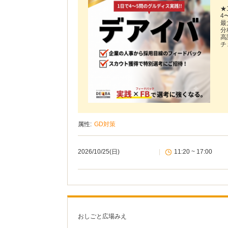
★
4
最
分
高
チ
属性:
GD対策
2026/10/25(日)
|
11:20 ~ 17:00
おしごと広場みえ