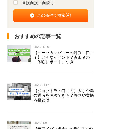
直接面接・面談可
(
4
)
おすすめの記事一覧
2025/11/18
【ミーツカンパニーの評判・口コ
ミ】どんなイベント？参加者の
「体験レポート」つき
2025/10/17
【ジョブトラの口コミ】大手企業
の選考を体験できる？評判や実施
内容とは
2023/11/8
【デアイバ（出会いの場）】の体