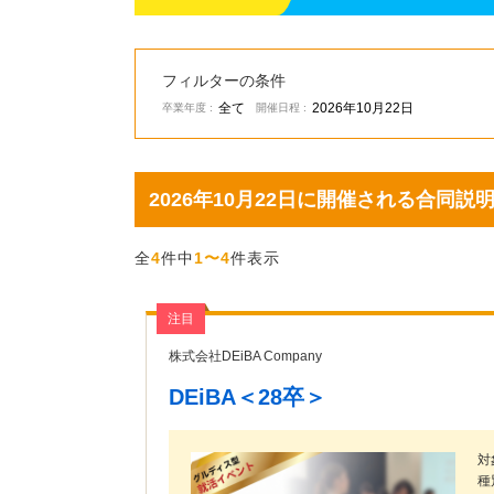
フィルターの条件
全て
2026年10月22日
卒業年度 :
開催日程 :
2026年10月22日に開催される合同
全
4
件中
1〜4
件表示
注目
株式会社DEiBA Company
DEiBA＜28卒＞
対
種