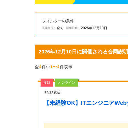
フィルターの条件
全て
2026年12月10日
卒業年度 :
開催日程 :
2026年12月10日に開催される合同
全
4
件中
1〜4
件表示
注目
オンライン
ITなび就活
【未経験OK】ITエンジニアWeb