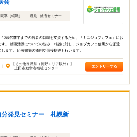
談会
年卒 既卒（転職）
種別:
就活セミナー
、40歳代前半までの若者の就職を支援するため、「ミニジョブカフェ」にお
ます。 就職活動についての悩み・相談に対し、ジョブカフェ信州から派遣
スします。 応募書類の添削や面接指導も行います。
【その他長野県（長野エリア以外）】
|
エントリーする
上田市勤労者福祉センター
自分発見セミナー 札幌新