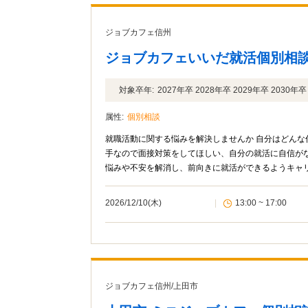
ジョブカフェ信州
ジョブカフェいいだ就活個別相
対象卒年:
2027年卒 2028年卒 2029年卒 2030
属性:
個別相談
就職活動に関する悩みを解決しませんか 自分はどん
手なので面接対策をしてほしい、自分の就活に自信が
悩みや不安を解消し、前向きに就活ができるようキャ
ョブカフェ信州との共催です。
2026/12/10(木)
|
13:00 ~ 17:00
ジョブカフェ信州
/
上田市