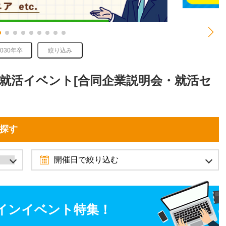
2030年卒
絞り込み
れる就活イベント[合同企業説明会・就活セ
を探す
開催日で絞り込む
2026年12月
11月
1月
インイベント特集！
日
月
火
水
木
金
土