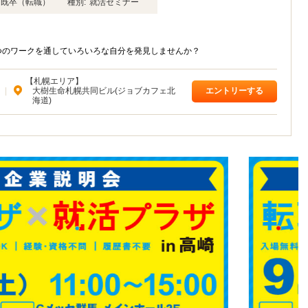
年卒 既卒（転職）
種別:
就活セミナー
つのワークを通していろいろな自分を発見しませんか？
【札幌エリア】
|
大樹生命札幌共同ビル(ジョブカフェ北
エントリーする
海道)