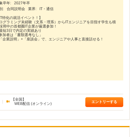
象卒年:
2027年卒
別:
合同説明会
業界:
IT・通信
IT特化の就活イベント！】
ログラミング未経験（文系・理系）からITエンジニアを目指す学生も積
採用中の首都圏IT企業が厳選参加！
最短3日で内定の実績あり
参加者は「書類選考なし」
「企業説明」+「座談会」で、エンジニアや人事と直接話せる！
【全国】
|
エントリーする
WEB配信 (オンライン)