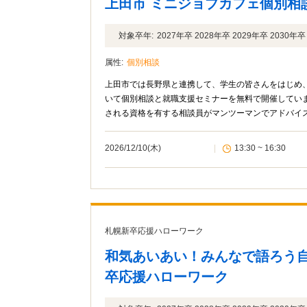
上田市 ミニジョブカフェ個別相
対象卒年:
2027年卒 2028年卒 2029年卒 2030
属性:
個別相談
上田市では長野県と連携して、学生の皆さんをはじめ
いて個別相談と就職支援セミナーを無料で開催してい
される資格を有する相談員がマンツーマンでアドバイ
2026/12/10(木)
|
13:30 ~ 16:30
札幌新卒応援ハローワーク
和気あいあい！みんなで語ろう
卒応援ハローワーク