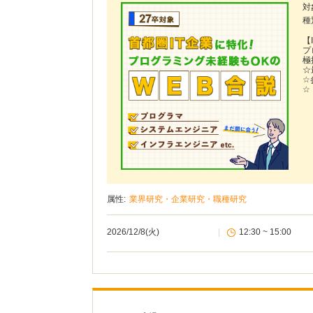
対
種
【
プ
極
☆
☆
☆
属性:
業界研究・企業研究・職種研究
2026/12/8(火)
|
12:30 ~ 15:00