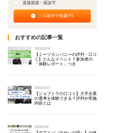
直接面接・面談可
(
4
)
おすすめの記事一覧
2025/11/18
【ミーツカンパニーの評判・口コ
ミ】どんなイベント？参加者の
「体験レポート」つき
2025/10/17
【ジョブトラの口コミ】大手企業
の選考を体験できる？評判や実施
内容とは
2023/11/8
【デアイバ（出会いの場）】の体