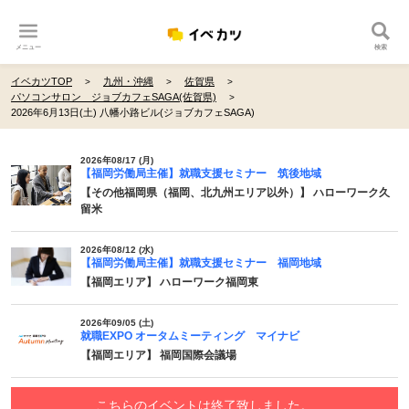
メニュー
検索
イベカツTOP
九州・沖縄
佐賀県
パソコンサロン ジョブカフェSAGA(佐賀県)
2026年6月13日(土) 八幡小路ビル(ジョブカフェSAGA)
2026年08/17 (月)
【福岡労働局主催】就職支援セミナー 筑後地域
【その他福岡県（福岡、北九州エリア以外）】 ハローワーク久
留米
2026年08/12 (水)
【福岡労働局主催】就職支援セミナー 福岡地域
【福岡エリア】 ハローワーク福岡東
2026年09/05 (土)
就職EXPO オータムミーティング マイナビ
【福岡エリア】 福岡国際会議場
こちらのイベントは終了致しました。