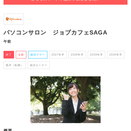
パソコンサロン ジョブカフェSAGA
午前
終了
全般
就活マナー
2027年卒
2028年卒
2029年卒
2030年卒
既卒（転職）
就活セミナー
概要