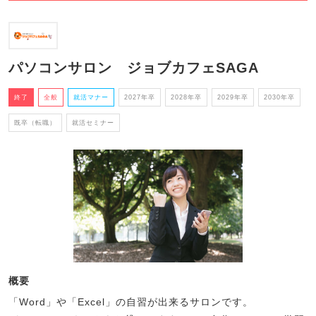
パソコンサロン ジョブカフェSAGA
終了
全般
就活マナー
2027年卒
2028年卒
2029年卒
2030年卒
既卒（転職）
就活セミナー
概要
「Word」や「Excel」の自習が出来るサロンです。