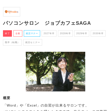
パソコンサロン ジョブカフェSAGA
終了
全般
就活マナー
2027年卒
2028年卒
2029年卒
2030年卒
既卒（転職）
就活セミナー
概要
「Word」や「Excel」の自習が出来るサロンです。