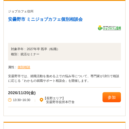
ジョブカフェ信州
安曇野市 ミニジョブカフェ個別相談会
対象卒年 :
2027年卒 既卒（転職）
種別 :
就活セミナー
属性 :
個別相談
安曇野市では、就職活動を進める上での悩み等について、専門家が1対1で相談
に応じる「わかもの就職サポート相談会」を開催します。
2026/11/20(金)
参加
【長野エリア】
13:30~16:30
|
安曇野市役所本庁舎