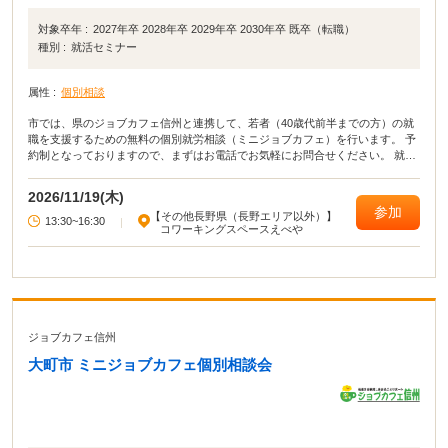
対象卒年 :
2027年卒 2028年卒 2029年卒 2030年卒 既卒（転職）
種別 :
就活セミナー
属性 :
個別相談
市では、県のジョブカフェ信州と連携して、若者（40歳代前半までの方）の就
職を支援するための無料の個別就労相談（ミニジョブカフェ）を行います。 予
約制となっておりますので、まずはお電話でお気軽にお問合せください。 就職
活動についての悩み・相談をマンツーマンでアドバイスします｡ 応募書類の添
削や面接指導なども行います。
2026/11/19(木)
参加
【その他長野県（長野エリア以外）】
13:30~16:30
|
コワーキングスペースえべや
ジョブカフェ信州
大町市 ミニジョブカフェ個別相談会