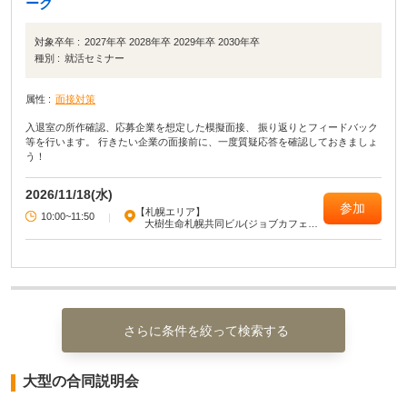
ーク
対象卒年 :
2027年卒 2028年卒 2029年卒 2030年卒
種別 :
就活セミナー
属性 :
面接対策
入退室の所作確認、応募企業を想定した模擬面接、 振り返りとフィードバック
等を行います。 行きたい企業の面接前に、一度質疑応答を確認しておきましょ
う！
2026/11/18(水)
参加
【札幌エリア】
10:00~11:50
|
大樹生命札幌共同ビル(ジョブカフェ北
海道)
さらに条件を絞って検索する
大型の合同説明会