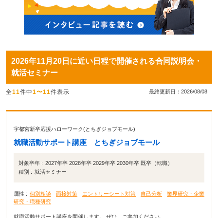
2026年11月20日に近い日程で開催される合同説明会・
就活セミナー
全
11
件中
1〜11
件表示
最終更新日：2026/08/08
宇都宮新卒応援ハローワーク(とちぎジョブモール)
就職活動サポート講座 とちぎジョブモール
対象卒年 :
2027年卒 2028年卒 2029年卒 2030年卒 既卒（転職）
種別 :
就活セミナー
属性 :
個別相談
面接対策
エントリーシート対策
自己分析
業界研究・企業
研究・職種研究
就職活動サポート講座を開催します。 ぜひ、ご参加ください。