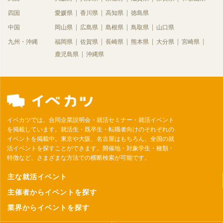
四国
愛媛県
香川県
高知県
徳島県
中国
岡山県
広島県
島根県
鳥取県
山口県
九州・沖縄
福岡県
佐賀県
長崎県
熊本県
大分県
宮崎県
鹿児島県
沖縄県
イベカツでは、合同企業説明会・就活セミナー・就活イベント
を掲載しています。就活生・既卒生・転職者向けのそれぞれの
イベントを掲載中。東京や大阪、名古屋はもちろん、全国の就
活イベントを探すことができます。開催地・対象学生・種類・
特徴など、さまざまな方法での横断検索が可能です。
主な就活イベント
主催者からイベントを探す
業界からイベントを探す