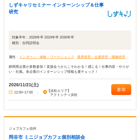
しずキャリセミナー インターンシップ＆仕事
研究
対象卒年 :
2028年卒 2029年卒 2030年卒
種別 :
合同説明会
属性 :
インターン・体験・ワークショップ
業界研究・企業研究・職種研究
静岡県企業が多数参加！直接会うからこそわかる！感じる！仕事内容・やりが
い・社風。各企業のインターンシップ情報も要チェック！
2026/11/21(土)
参加
【浜松エリア】
12:00~17:00
|
アクトシティ浜松
ジョブカフェ信州
岡谷市 ミニジョブカフェ個別相談会