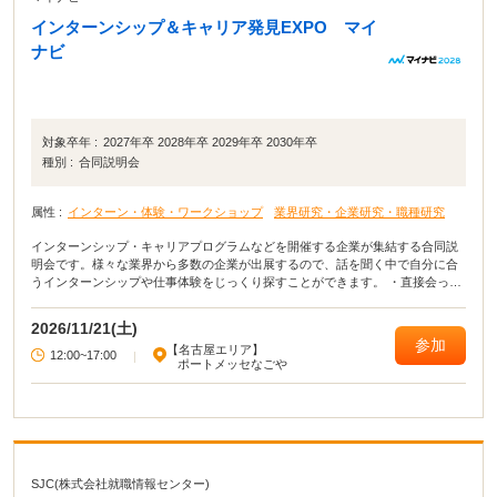
インターンシップ＆キャリア発見EXPO マイ
ナビ
対象卒年 :
2027年卒 2028年卒 2029年卒 2030年卒
種別 :
合同説明会
属性 :
インターン・体験・ワークショップ
業界研究・企業研究・職種研究
インターンシップ・キャリアプログラムなどを開催する企業が集結する合同説
明会です。様々な業界から多数の企業が出展するので、話を聞く中で自分に合
うインターンシップや仕事体験をじっくり探すことができます。 ・直接会って
話すことで業界や企業の理解がより深まる！ ・疑問点・不明点をその場で解決
できる！ ・周囲の学生の雰囲気が分かり意識が高まる！
2026/11/21(土)
参加
【名古屋エリア】
12:00~17:00
|
ポートメッセなごや
SJC(株式会社就職情報センター)