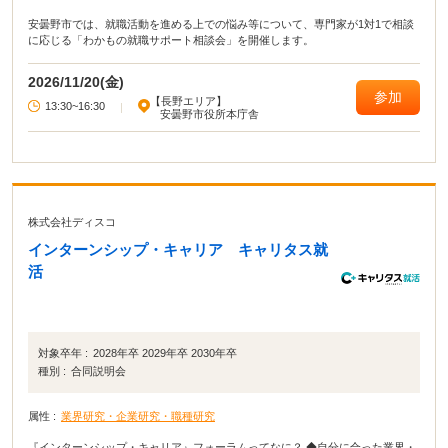
安曇野市では、就職活動を進める上での悩み等について、専門家が1対1で相談
に応じる「わかもの就職サポート相談会」を開催します。
2026/11/20(金)
参加
【長野エリア】
13:30~16:30
|
安曇野市役所本庁舎
株式会社ディスコ
インターンシップ・キャリア キャリタス就
活
対象卒年 :
2028年卒 2029年卒 2030年卒
種別 :
合同説明会
属性 :
業界研究・企業研究・職種研究
『インターンシップ・キャリア』フォーラムってなに？ ◆自分に合った業界・