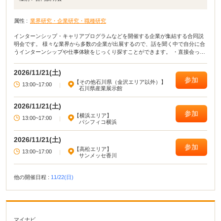
属性 :
業界研究・企業研究・職種研究
インターンシップ・キャリアプログラムなどを開催する企業が集結する合同説
明会です。 様々な業界から多数の企業が出展するので、話を聞く中で自分に合
うインターンシップや仕事体験をじっくり探すことができます。 ・直接会って
話すことで業界や企業の理解がより深まる！ ・疑問点・不明点をその場で解決
できる！ ・周囲の学生の雰囲気が分かり意識が高まる！
2026/11/21(土)
参加
【その他石川県（金沢エリア以外）】
13:00~17:00
|
石川県産業展示館
2026/11/21(土)
参加
【横浜エリア】
13:00~17:00
|
パシフィコ横浜
2026/11/21(土)
参加
【高松エリア】
13:00~17:00
|
サンメッセ香川
他の開催日程 :
11/22(日)
マイナビ