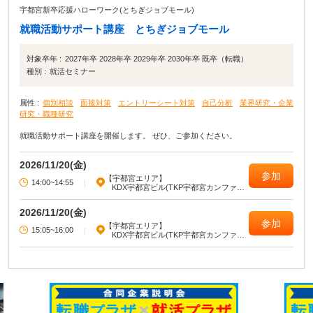
宇都宮新卒応援ハローワーク(とちぎジョブモール)
就職活動サポート講座 とちぎジョブモール
対象卒年 :
2027年卒 2028年卒 2029年卒 2030年卒 既卒（転職）
種別 :
就活セミナー
属性 :
個別相談
面接対策
エントリーシート対策
自己分析
業界研究・企業
研究・職種研究
就職活動サポート講座を開催します。 ぜひ、ご参加ください。
2026/11/20(金)
参加
【宇都宮エリア】
14:00~14:55
|
KDX宇都宮ビル(TKP宇都宮カンファレ
ンスセンター)
2026/11/20(金)
参加
【宇都宮エリア】
15:05~16:00
|
KDX宇都宮ビル(TKP宇都宮カンファレ
ンスセンター)