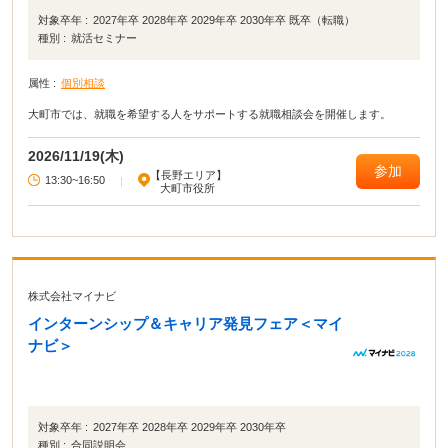
対象卒年 :
2027年卒 2028年卒 2029年卒 2030年卒 既卒（転職）
種別 :
就活セミナー
属性 :
個別相談
大町市では、就職を希望する人をサポートする就職相談会を開催します。
2026/11/19(木)
参加
【長野エリア】
13:30~16:50
|
大町市役所
株式会社マイナビ
インターンシップ＆キャリア発見フェア＜マイ
ナビ＞
対象卒年 :
2027年卒 2028年卒 2029年卒 2030年卒
種別 :
合同説明会