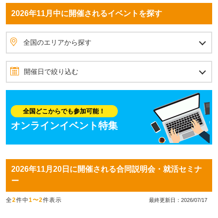
2026年11月中に開催されるイベントを探す
全国のエリアから探す
北海道・東北
北海道
青森県
岩手県
秋田県
宮城県
山形県
福島県
北関東
茨城県
栃木県
群馬県
首都圏
埼玉県
東京都
神奈川県
千葉県
甲信越
山梨県
長野県
新潟県
北陸
石川県
富山県
福井県
東海
愛知県
静岡県
岐阜県
三重県
関西
大阪府
兵庫県
京都府
滋賀県
奈良県
和歌山県
四国
愛媛県
香川県
高知県
徳島県
中国
岡山県
広島県
島根県
鳥取県
山口県
九州・沖縄
福岡県
佐賀県
長崎県
熊本県
大分県
宮崎県
鹿児島県
沖縄県
全国のエリアから探す
開催日で絞り込む
2026年11月
10月
12月
日
月
火
水
木
金
土
全国どこからでも参加可能！
1
2
3
4
5
6
7
オンラインイベント特集
8
9
10
11
12
13
14
15
16
17
18
19
20
21
2026年11月20日に開催される合同説明会・就活セミナ
22
23
24
25
26
27
28
ー
29
30
全
2
件中
1〜2
件表示
最終更新日：2026/07/17