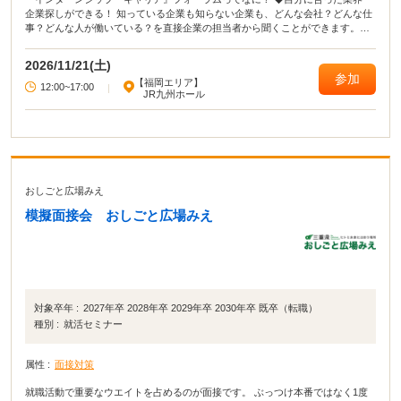
企業探しができる！ 知っている企業も知らない企業も、どんな会社？どんな仕
事？どんな人が働いている？を直接企業の担当者から聞くことができます。
【参加無料】【入退場自由】【私服参加OK】
2026/11/21(土)
参加
【福岡エリア】
12:00~17:00
|
JR九州ホール
おしごと広場みえ
模擬面接会 おしごと広場みえ
対象卒年 :
2027年卒 2028年卒 2029年卒 2030年卒 既卒（転職）
種別 :
就活セミナー
属性 :
面接対策
就職活動で重要なウエイトを占めるのが面接です。 ぶっつけ本番ではなく1度