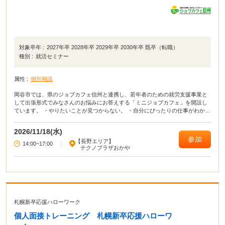
対象卒年 :
2027年卒 2028年卒 2029年卒 2030年卒 既卒（転職）
種別 :
就活セミナー
属性 :
個別相談
岡谷市では、県のジョブカフェ信州と連携し、若年者のための就労支援事業と
して出張形式でみなさんのお悩みにお答えする「ミニジョブカフェ」を開設し
ています。 ・やりたいことが見つからない。 ・自分にぴったりの仕事がわから
ない。 ・どんな仕事があるのか知りたい。 ・仕事に就きたい！見つけたい！
・この仕事について教えて！ ・就職ってしなきゃいけないの？
2026/11/18(水)
参加
【長野エリア】
14:00~17:00
|
テクノプラザおかや
札幌新卒応援ハローワーク
個人面接トレーニング 札幌新卒応援ハローワ